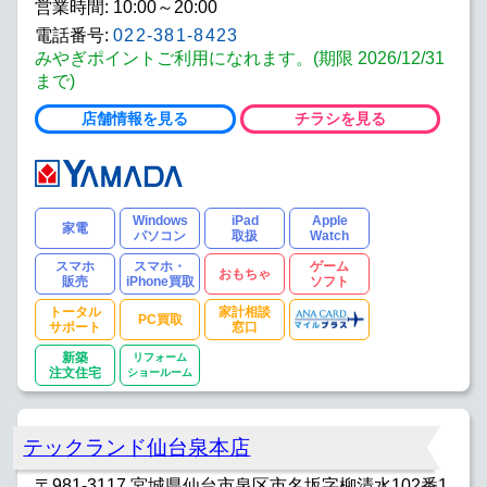
営業時間: 10:00～20:00
電話番号:
022-381-8423
みやぎポイントご利用になれます。(期限 2026/12/31
まで)
店舗情報を見る
チラシを見る
Windows
iPad
Apple
家電
パソコン
取扱
Watch
スマホ
スマホ・
ゲーム
おもちゃ
販売
iPhone買取
ソフト
トータル
家計相談
PC買取
サポート
窓口
新築
リフォーム
注文住宅
ショールーム
テックランド仙台泉本店
〒981-3117 宮城県仙台市泉区市名坂字柳清水102番1