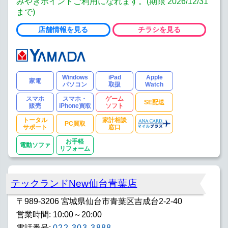
みやぎポイントご利用になれます。(期限 2026/12/31
まで)
店舗情報を見る
チラシを見る
Windows
iPad
Apple
家電
パソコン
取扱
Watch
スマホ
スマホ・
ゲーム
SE配送
販売
iPhone買取
ソフト
トータル
家計相談
PC買取
サポート
窓口
お手軽
電動ソファ
リフォーム
テックランドNew仙台青葉店
〒989-3206 宮城県仙台市青葉区吉成台2-2-40
営業時間: 10:00～20:00
電話番号:
022-303-3888