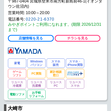
〒987-0404 宮城県登米市南方町新島前46-1(イオンタ
ウン佐沼内)
営業時間: 10:00～20:00
電話番号:
0220-21-6370
みやぎポイントご利用になれます。(期限 2026/12/31
まで)
店舗情報を見る
チラシを見る
Windows
スマホ
スマホ・
家電
パソコン
販売
iPhone買取
ゲーム
家計相談
PC買取
ソフト
窓口
リユース
リユース
リユース
リユース
冷蔵庫
洗濯機
PC
スマホ
お手軽
電動ソファ
リフォーム
大崎市