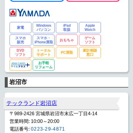
Windows
iPad
Apple
家電
パソコン
取扱
Watch
スマホ
スマホ・
ゲーム
おもちゃ
販売
iPhone買取
ソフト
DVD
トータル
家計相談
PC買取
ソフト
サポート
窓口
お手軽
リフォーム
岩沼市
テックランド岩沼店
〒989-2426 宮城県岩沼市末広一丁目4-14
営業時間: 10:00～20:00
電話番号:
0223-29-4871