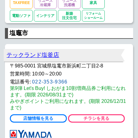
リユース
リユース
TAXFREE
家具
冷蔵庫
洗濯機
新築
リフォーム
電動ソファ
インテリア
注文住宅
ショールーム
塩竈市
テックランド塩釜店
〒985-0001 宮城県塩竃市新浜町二丁目2-8
営業時間: 10:00～20:00
電話番号:
022-353-9366
第9弾 Let's Buy! しおがま10割増商品券ご利用になれ
ます。(期限 2026/08/31まで)
みやぎポイントご利用になれます。(期限 2026/12/31
まで)
店舗情報を見る
チラシを見る