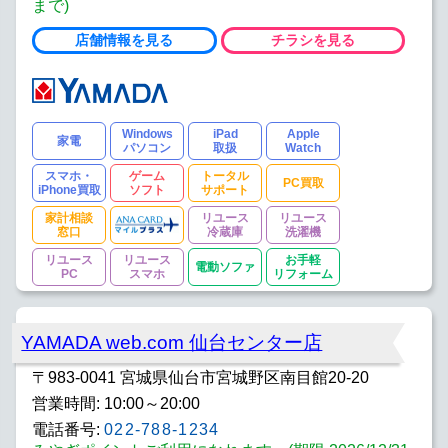
まで)
店舗情報を見る
チラシを見る
Windows
iPad
Apple
家電
パソコン
取扱
Watch
スマホ・
ゲーム
トータル
PC買取
iPhone買取
ソフト
サポート
家計相談
リユース
リユース
窓口
冷蔵庫
洗濯機
リユース
リユース
お手軽
電動ソファ
PC
スマホ
リフォーム
YAMADA web.com 仙台センター店
〒983-0041 宮城県仙台市宮城野区南目館20-20
営業時間: 10:00～20:00
電話番号:
022-788-1234