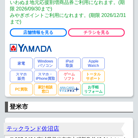
いわぬま地元応援割増商品券ご利用になれます。(期
限 2026/09/30まで)
みやぎポイントご利用になれます。(期限 2026/12/31
まで)
店舗情報を見る
チラシを見る
Windows
iPad
Apple
家電
パソコン
取扱
Watch
スマホ
スマホ・
ゲーム
トータル
販売
iPhone買取
ソフト
サポート
家計相談
お手軽
PC買取
窓口
リフォーム
登米市
テックランド佐沼店