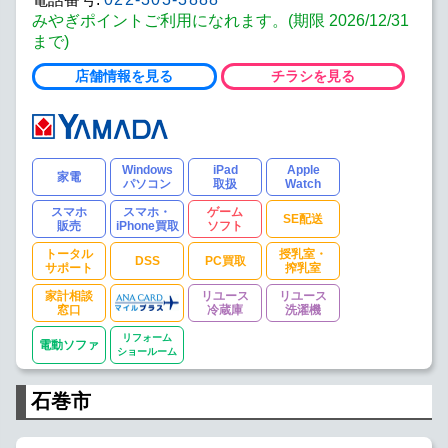
みやぎポイントご利用になれます。(期限 2026/12/31
まで)
店舗情報を見る
チラシを見る
Windows
iPad
Apple
家電
パソコン
取扱
Watch
スマホ
スマホ・
ゲーム
SE配送
販売
iPhone買取
ソフト
トータル
授乳室・
DSS
PC買取
サポート
搾乳室
家計相談
リユース
リユース
窓口
冷蔵庫
洗濯機
リフォーム
電動ソファ
ショールーム
石巻市