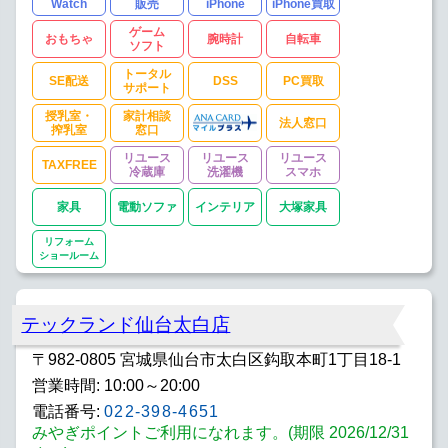
Watch
販売
iPhone
iPhone買取
ゲーム
おもちゃ
腕時計
自転車
ソフト
トータル
SE配送
DSS
PC買取
サポート
授乳室・
家計相談
法人窓口
搾乳室
窓口
リユース
リユース
リユース
TAXFREE
冷蔵庫
洗濯機
スマホ
家具
電動ソファ
インテリア
大塚家具
リフォーム
ショールーム
テックランド仙台太白店
〒982-0805 宮城県仙台市太白区鈎取本町1丁目18-1
営業時間: 10:00～20:00
電話番号:
022-398-4651
みやぎポイントご利用になれます。(期限 2026/12/31