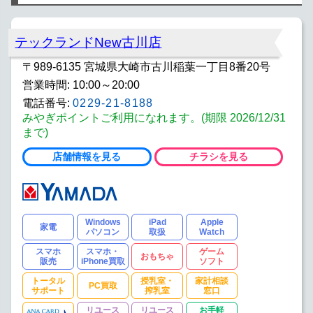
テックランドNew古川店
〒989-6135 宮城県大崎市古川稲葉一丁目8番20号
営業時間: 10:00～20:00
電話番号:
0229-21-8188
みやぎポイントご利用になれます。(期限 2026/12/31
まで)
店舗情報を見る
チラシを見る
Windows
iPad
Apple
家電
パソコン
取扱
Watch
スマホ
スマホ・
ゲーム
おもちゃ
販売
iPhone買取
ソフト
トータル
授乳室・
家計相談
PC買取
サポート
搾乳室
窓口
リユース
リユース
お手軽