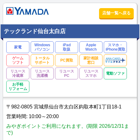
店舗一覧へ戻る
テックランド仙台太白店
Windows
iPad
Apple
スマホ・
家電
パソコン
取扱
Watch
iPhone買取
ゲーム
トータル
家計相談
PC買取
ソフト
サポート
窓口
リユース
リユース
リユース
リユース
電動ソファ
冷蔵庫
洗濯機
PC
スマホ
お手軽
リフォーム
〒982-0805 宮城県仙台市太白区鈎取本町1丁目18-1
営業時間: 10:00～20:00
みやぎポイントご利用になれます。(期限 2026/12/31ま
で)