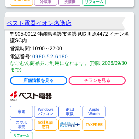
冷蔵庫
洗濯機
リフォーム
ベスト電器イオン名護店
〒905-0012 沖縄県名護市名護見取川原4472 イオン名
護SC内
営業時間: 10:00～22:00
電話番号:
0980-52-6180
なごむん商品券ご利用になれます。(期限 2026/09/30
まで)
店舗情報を見る
チラシを見る
Windows
iPad
Apple
家電
パソコン
取扱
Watch
スマホ
家計相談
TAXFREE
販売
窓口
リフォーム