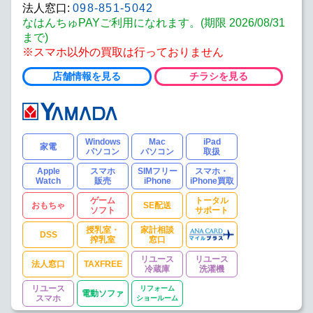
法人窓口:
098-851-5042
なはんちゅPAYご利用になれます。(期限 2026/08/31
まで)
※スマホ以外の買取は行っておりません
店舗情報を見る
チラシを見る
Windows
Mac
iPad
家電
パソコン
パソコン
取扱
Apple
スマホ
SIMフリー
スマホ・
Watch
販売
iPhone
iPhone買取
ゲーム
トータル
おもちゃ
SE配送
ソフト
サポート
授乳室・
家計相談
DSS
搾乳室
窓口
リユース
リユース
法人窓口
TAXFREE
冷蔵庫
洗濯機
リユース
リフォーム
電動ソファ
スマホ
ショールーム