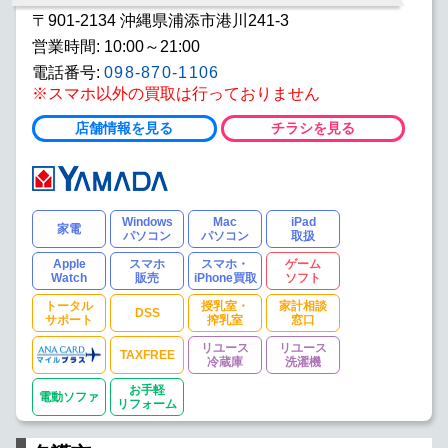
〒901-2134 沖縄県浦添市港川241-3
営業時間: 10:00～21:00
電話番号:
098-870-1106
※スマホ以外の買取は行っておりません
店舗情報を見る
チラシを見る
Windows
Mac
iPad
家電
パソコン
パソコン
取扱
Apple
スマホ
スマホ・
ゲーム
Watch
販売
iPhone買取
ソフト
トータル
授乳室・
家計相談
DSS
サポート
搾乳室
窓口
リユース
リユース
TAXFREE
冷蔵庫
洗濯機
お手軽
電動ソファ
リフォーム