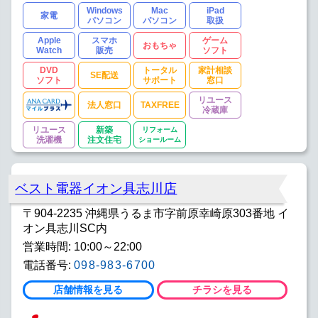
Windows
Mac
iPad
家電
パソコン
パソコン
取扱
Apple
スマホ
ゲーム
おもちゃ
Watch
販売
ソフト
DVD
トータル
家計相談
SE配送
ソフト
サポート
窓口
リユース
法人窓口
TAXFREE
冷蔵庫
リユース
新築
リフォーム
洗濯機
注文住宅
ショールーム
ベスト電器イオン具志川店
〒904-2235 沖縄県うるま市字前原幸崎原303番地 イ
オン具志川SC内
営業時間: 10:00～22:00
電話番号:
098-983-6700
店舗情報を見る
チラシを見る