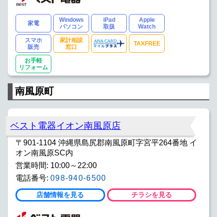
Windows
iPad
Apple
家電
パソコン
取扱
Watch
スマホ
家計相談
TAXFREE
販売
窓口
お手軽
リフォーム
南風原町
ベスト電器イオン南風原店
〒901-1104 沖縄県島尻郡南風原町字宮平264番地 イ
オン南風原SC内
営業時間: 10:00～22:00
電話番号:
098-940-6500
店舗情報を見る
チラシを見る