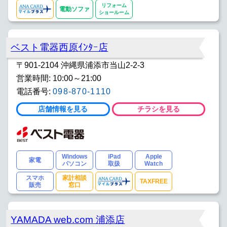
リフォーム
電動ソファ
ショールーム
ベスト電器西原ｲﾝﾀｰ店
〒901-2104 沖縄県浦添市当山2-2-3
営業時間: 10:00～21:00
電話番号:
098-870-1110
店舗情報を見る
チラシを見る
Windows
iPad
Apple
家電
パソコン
取扱
Watch
スマホ
家計相談
TAXFREE
販売
窓口
YAMADA web.com 浦添店