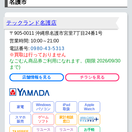
名護市
テックランド名護店
〒905-0011 沖縄県名護市宮里7丁目24番1号
営業時間: 10:00～21:00
電話番号:
0980-43-5313
※買取は行っておりません
なごむん商品券ご利用になれます。(期限 2026/09/30
まで)
店舗情報を見る
チラシを見る
Windows
iPad
Apple
家電
パソコン
取扱
Watch
スマホ
ゲーム
家計相談
販売
ソフト
窓口
リユース
リユース
お手軽
TAXFREE