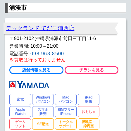
浦添市
テックランド てだこ浦西店
〒901-2102 沖縄県浦添市前田三丁目11-6
営業時間: 10:00～21:00
電話番号:
098-963-8500
※買取は行っておりません
店舗情報を見る
チラシを見る
Windows
Mac
iPad
家電
パソコン
パソコン
取扱
Apple
スマホ
SIMフリー
おもちゃ
Watch
販売
iPhone
ゲーム
トータル
授乳室・
SE配送
ソフト
サポート
搾乳室