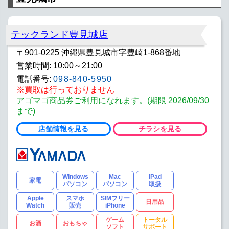
テックランド豊見城店
〒901-0225 沖縄県豊見城市字豊崎1-868番地
営業時間: 10:00～21:00
電話番号:
098-840-5950
※買取は行っておりません
アゴマゴ商品券ご利用になれます。(期限 2026/09/30
まで)
店舗情報を見る
チラシを見る
Windows
Mac
iPad
家電
パソコン
パソコン
取扱
Apple
スマホ
SIMフリー
日用品
Watch
販売
iPhone
ゲーム
トータル
お酒
おもちゃ
ソフト
サポート