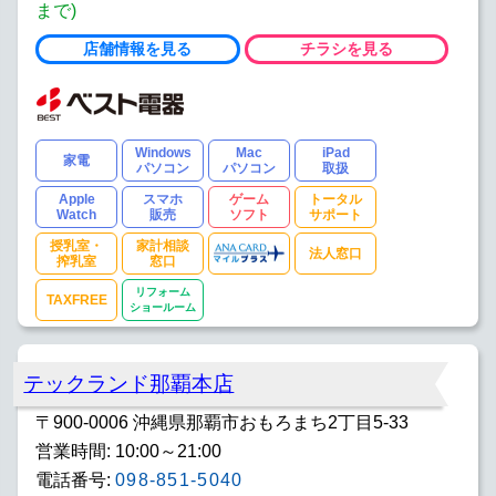
まで)
店舗情報を見る
チラシを見る
Windows
Mac
iPad
家電
パソコン
パソコン
取扱
Apple
スマホ
ゲーム
トータル
Watch
販売
ソフト
サポート
授乳室・
家計相談
法人窓口
搾乳室
窓口
リフォーム
TAXFREE
ショールーム
テックランド那覇本店
〒900-0006 沖縄県那覇市おもろまち2丁目5-33
営業時間: 10:00～21:00
電話番号:
098-851-5040