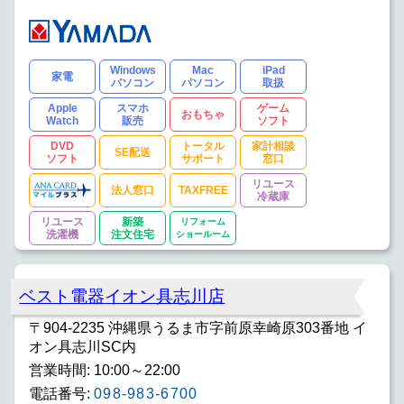
Windows
Mac
iPad
家電
パソコン
パソコン
取扱
Apple
スマホ
ゲーム
おもちゃ
Watch
販売
ソフト
DVD
トータル
家計相談
SE配送
ソフト
サポート
窓口
リユース
法人窓口
TAXFREE
冷蔵庫
リユース
新築
リフォーム
洗濯機
注文住宅
ショールーム
ベスト電器イオン具志川店
〒904-2235 沖縄県うるま市字前原幸崎原303番地 イ
オン具志川SC内
営業時間: 10:00～22:00
電話番号:
098-983-6700