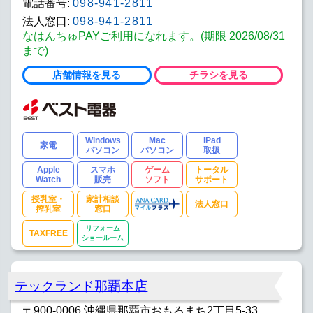
電話番号:
098-941-2811
法人窓口:
098-941-2811
なはんちゅPAYご利用になれます。(期限 2026/08/31
まで)
店舗情報を見る
チラシを見る
Windows
Mac
iPad
家電
パソコン
パソコン
取扱
Apple
スマホ
ゲーム
トータル
Watch
販売
ソフト
サポート
授乳室・
家計相談
法人窓口
搾乳室
窓口
リフォーム
TAXFREE
ショールーム
テックランド那覇本店
〒900-0006 沖縄県那覇市おもろまち2丁目5-33