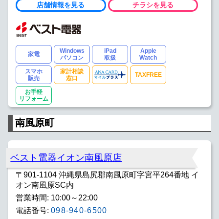
店舗情報を見る
チラシを見る
Windows
iPad
Apple
家電
パソコン
取扱
Watch
スマホ
家計相談
TAXFREE
販売
窓口
お手軽
リフォーム
南風原町
ベスト電器イオン南風原店
〒901-1104 沖縄県島尻郡南風原町字宮平264番地 イ
オン南風原SC内
営業時間: 10:00～22:00
電話番号:
098-940-6500