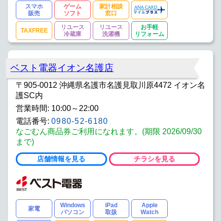
スマホ
ゲーム
家計相談
販売
ソフト
窓口
リユース
リユース
お手軽
TAXFREE
冷蔵庫
洗濯機
リフォーム
ベスト電器イオン名護店
〒905-0012 沖縄県名護市名護見取川原4472 イオン名
護SC内
営業時間: 10:00～22:00
電話番号:
0980-52-6180
なごむん商品券ご利用になれます。(期限 2026/09/30
まで)
店舗情報を見る
チラシを見る
Windows
iPad
Apple
家電
パソコン
取扱
Watch