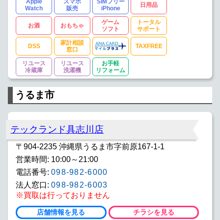
Apple
スマホ
SIMフリー
日用品
Watch
販売
iPhone
ゲーム
トータル
お酒
おもちゃ
ソフト
サポート
家計相談
DSS
TAXFREE
窓口
リユース
リユース
お手軽
冷蔵庫
洗濯機
リフォーム
うるま市
テックランド具志川店
〒904-2235 沖縄県うるま市字前原167-1-1
営業時間: 10:00～21:00
電話番号:
098-982-6000
法人窓口:
098-982-6003
※買取は行っておりません
店舗情報を見る
チラシを見る