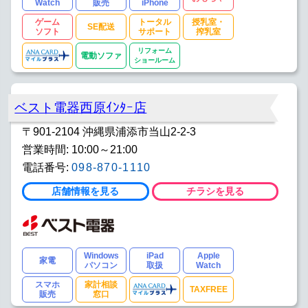
Watch
販売
iPhone
ゲーム
トータル
授乳室・
SE配送
ソフト
サポート
搾乳室
リフォーム
電動ソファ
ショールーム
ベスト電器西原ｲﾝﾀｰ店
〒901-2104 沖縄県浦添市当山2-2-3
営業時間: 10:00～21:00
電話番号:
098-870-1110
店舗情報を見る
チラシを見る
Windows
iPad
Apple
家電
パソコン
取扱
Watch
スマホ
家計相談
TAXFREE
販売
窓口