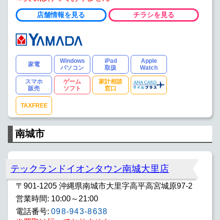
店舗情報を見る
チラシを見る
Windows
iPad
Apple
家電
パソコン
取扱
Watch
スマホ
ゲーム
家計相談
販売
ソフト
窓口
TAXFREE
南城市
テックランドイオンタウン南城大里店
〒901-1205 沖縄県南城市大里字高平高宮城原97-2
営業時間: 10:00～21:00
電話番号:
098-943-8638