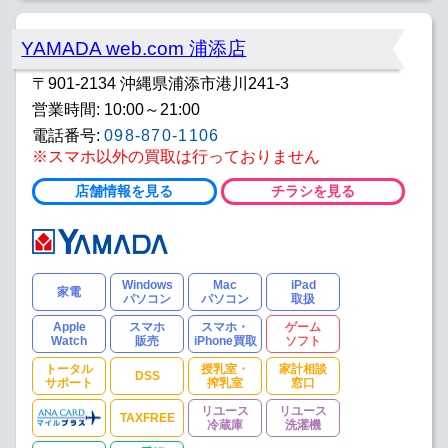
YAMADA web.com 浦添店
〒901-2134 沖縄県浦添市港川241-3
営業時間: 10:00～21:00
電話番号:
098-870-1106
※スマホ以外の買取は行っておりません
店舗情報を見る
チラシを見る
Windows
Mac
iPad
家電
パソコン
パソコン
取扱
Apple
スマホ
スマホ・
ゲーム
Watch
販売
iPhone買取
ソフト
トータル
授乳室・
家計相談
DSS
サポート
搾乳室
窓口
リユース
リユース
TAXFREE
冷蔵庫
洗濯機