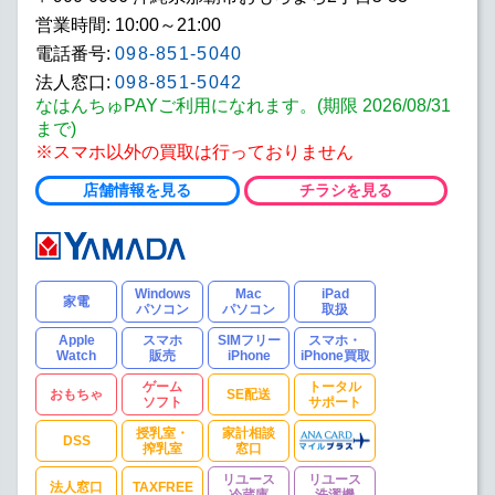
営業時間: 10:00～21:00
電話番号:
098-851-5040
法人窓口:
098-851-5042
なはんちゅPAYご利用になれます。(期限 2026/08/31
まで)
※スマホ以外の買取は行っておりません
店舗情報を見る
チラシを見る
Windows
Mac
iPad
家電
パソコン
パソコン
取扱
Apple
スマホ
SIMフリー
スマホ・
Watch
販売
iPhone
iPhone買取
ゲーム
トータル
おもちゃ
SE配送
ソフト
サポート
授乳室・
家計相談
DSS
搾乳室
窓口
リユース
リユース
法人窓口
TAXFREE