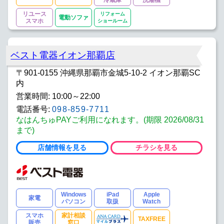
冷蔵庫
洗濯機
リユース
リフォーム
電動ソファ
スマホ
ショールーム
ベスト電器イオン那覇店
〒901-0155 沖縄県那覇市金城5-10-2 イオン那覇SC
内
営業時間: 10:00～22:00
電話番号:
098-859-7711
なはんちゅPAYご利用になれます。(期限 2026/08/31
まで)
店舗情報を見る
チラシを見る
Windows
iPad
Apple
家電
パソコン
取扱
Watch
スマホ
家計相談
TAXFREE
販売
窓口