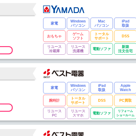
Windows
Mac
iPad
家電
パソコン
パソコン
取扱
ゲーム
トータル
おもちゃ
DSS
ソフト
サポート
リユース
リユース
新築
電動ソファ
冷蔵庫
洗濯機
注文住宅
Windows
iPad
Apple
家電
パソコン
取扱
Watch
トータル
腕時計
DSS
PC買取
サポート
リユース
リユース
リフォーム
電動ソファ
PC
スマホ
ショールーム