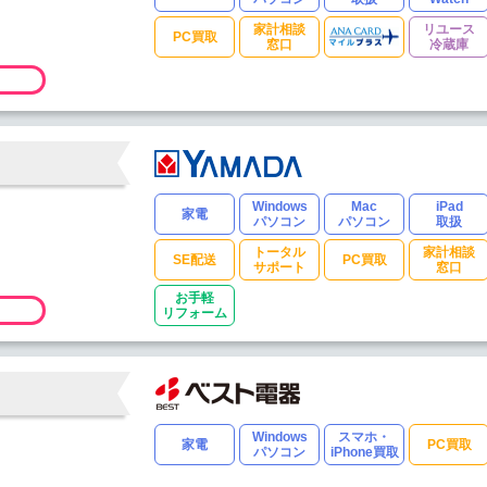
家計相談
リユース
PC買取
窓口
冷蔵庫
Windows
Mac
iPad
家電
パソコン
パソコン
取扱
トータル
家計相談
SE配送
PC買取
サポート
窓口
お手軽
リフォーム
Windows
スマホ・
家電
PC買取
パソコン
iPhone買取