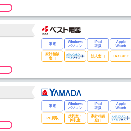
Windows
iPad
Apple
家電
パソコン
取扱
Watch
家計相談
法人窓口
TAXFREE
窓口
Windows
iPad
Apple
家電
パソコン
取扱
Watch
授乳室・
家計相談
PC買取
搾乳室
窓口