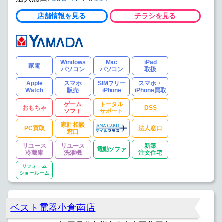
店舗情報を見る
チラシを見る
Windows
Mac
iPad
家電
パソコン
パソコン
取扱
Apple
スマホ
SIMフリー
スマホ・
Watch
販売
iPhone
iPhone買取
ゲーム
トータル
おもちゃ
DSS
ソフト
サポート
家計相談
PC買取
法人窓口
窓口
リユース
リユース
新築
電動ソファ
冷蔵庫
洗濯機
注文住宅
リフォーム
ショールーム
ベスト電器小倉南店