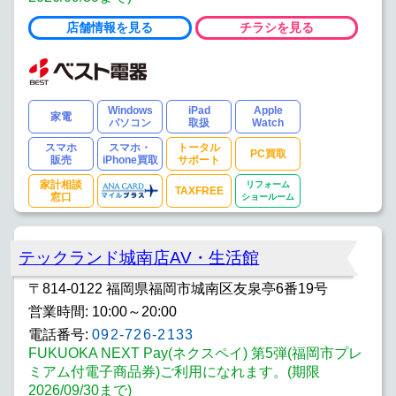
店舗情報を見る
チラシを見る
Windows
iPad
Apple
家電
パソコン
取扱
Watch
スマホ
スマホ・
トータル
PC買取
販売
iPhone買取
サポート
家計相談
リフォーム
TAXFREE
窓口
ショールーム
テックランド城南店AV・生活館
〒814-0122 福岡県福岡市城南区友泉亭6番19号
営業時間: 10:00～20:00
電話番号:
092-726-2133
FUKUOKA NEXT Pay(ネクスペイ) 第5弾(福岡市プレ
ミアム付電子商品券)ご利用になれます。(期限
2026/09/30まで)