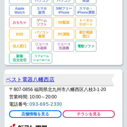
パソコン
パソコン
取扱
Apple
スマホ
SIMフリー
スマホ・
Watch
販売
iPhone
iPhone買取
ゲーム
トータル
おもちゃ
SE配送
ソフト
サポート
パソコン
家計相談
DSS
PC買取
教室
窓口
リユース
リユース
法人窓口
電動ソファ
冷蔵庫
洗濯機
新築
リフォーム
注文住宅
ショールーム
ベスト電器八幡西店
〒807-0856 福岡県北九州市八幡西区八枝3-1-20
営業時間: 10:00～20:00
電話番号:
093-695-2330
店舗情報を見る
チラシを見る