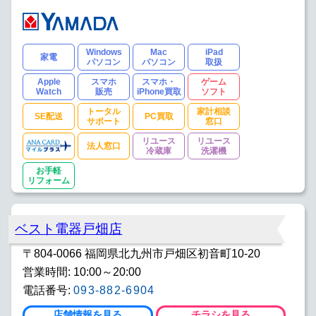
Windows
Mac
iPad
家電
パソコン
パソコン
取扱
Apple
スマホ
スマホ・
ゲーム
Watch
販売
iPhone買取
ソフト
トータル
家計相談
SE配送
PC買取
サポート
窓口
リユース
リユース
法人窓口
冷蔵庫
洗濯機
お手軽
リフォーム
ベスト電器戸畑店
〒804-0066 福岡県北九州市戸畑区初音町10-20
営業時間: 10:00～20:00
電話番号:
093-882-6904
店舗情報を見る
チラシを見る