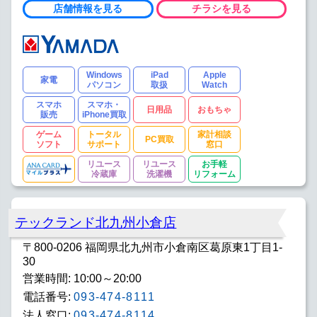
店舗情報を見る
チラシを見る
Windows
iPad
Apple
家電
パソコン
取扱
Watch
スマホ
スマホ・
日用品
おもちゃ
販売
iPhone買取
ゲーム
トータル
家計相談
PC買取
ソフト
サポート
窓口
リユース
リユース
お手軽
冷蔵庫
洗濯機
リフォーム
テックランド北九州小倉店
〒800-0206 福岡県北九州市小倉南区葛原東1丁目1-
30
営業時間: 10:00～20:00
電話番号:
093-474-8111
法人窓口:
093-474-8114