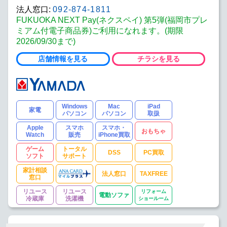
法人窓口:
092-874-1811
FUKUOKA NEXT Pay(ネクスペイ) 第5弾(福岡市プレ
ミアム付電子商品券)ご利用になれます。(期限
2026/09/30まで)
店舗情報を見る
チラシを見る
Windows
Mac
iPad
家電
パソコン
パソコン
取扱
Apple
スマホ
スマホ・
おもちゃ
Watch
販売
iPhone買取
ゲーム
トータル
DSS
PC買取
ソフト
サポート
家計相談
法人窓口
TAXFREE
窓口
リユース
リユース
リフォーム
電動ソファ
冷蔵庫
洗濯機
ショールーム