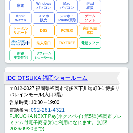
Windows
Mac
iPad
家電
パソコン
パソコン
取扱
Apple
スマホ
スマホ・
ゲーム
Watch
販売
iPhone買取
ソフト
トータル
家計相談
DSS
PC買取
サポート
窓口
法人窓口
TAXFREE
電動ソファ
新築
リフォーム
注文住宅
ショールーム
IDC OTSUKA 福岡ショールーム
〒812-0027 福岡県福岡市博多区下川端町3-1 博多リ
バレインモール(入口3階)
営業時間: 10:30～19:00
電話番号:
092-281-4321
FUKUOKA NEXT Pay(ネクスペイ) 第5弾(福岡市プレ
ミアム付電子商品券)ご利用になれます。(期限
2026/09/30まで)