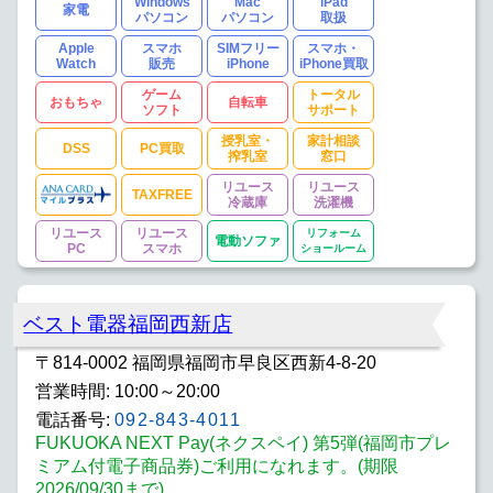
Windows
Mac
iPad
家電
パソコン
パソコン
取扱
Apple
スマホ
SIMフリー
スマホ・
Watch
販売
iPhone
iPhone買取
ゲーム
トータル
おもちゃ
自転車
ソフト
サポート
授乳室・
家計相談
DSS
PC買取
搾乳室
窓口
リユース
リユース
TAXFREE
冷蔵庫
洗濯機
リユース
リユース
リフォーム
電動ソファ
PC
スマホ
ショールーム
ベスト電器福岡西新店
〒814-0002 福岡県福岡市早良区西新4-8-20
営業時間: 10:00～20:00
電話番号:
092-843-4011
FUKUOKA NEXT Pay(ネクスペイ) 第5弾(福岡市プレ
ミアム付電子商品券)ご利用になれます。(期限
2026/09/30まで)