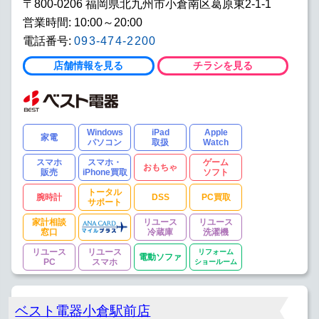
〒800-0206 福岡県北九州市小倉南区葛原東2-1-1
営業時間: 10:00～20:00
電話番号:
093-474-2200
店舗情報を見る
チラシを見る
Windows
iPad
Apple
家電
パソコン
取扱
Watch
スマホ
スマホ・
ゲーム
おもちゃ
販売
iPhone買取
ソフト
トータル
腕時計
DSS
PC買取
サポート
家計相談
リユース
リユース
窓口
冷蔵庫
洗濯機
リユース
リユース
リフォーム
電動ソファ
PC
スマホ
ショールーム
ベスト電器小倉駅前店