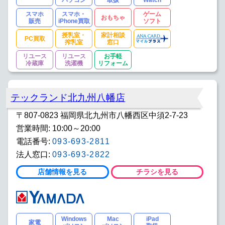
パソコン
取扱
Watch
スマホ
スマホ・
ゲーム
おもちゃ
販売
iPhone買取
ソフト
授乳室・
家計相談
PC買取
搾乳室
窓口
リユース
リユース
お手軽
冷蔵庫
洗濯機
リフォーム
テックランド北九州八幡店
〒807-0823 福岡県北九州市八幡西区中須2-7-23
営業時間: 10:00～20:00
電話番号:
093-693-2811
法人窓口:
093-693-2822
店舗情報を見る
チラシを見る
Windows
Mac
iPad
家電