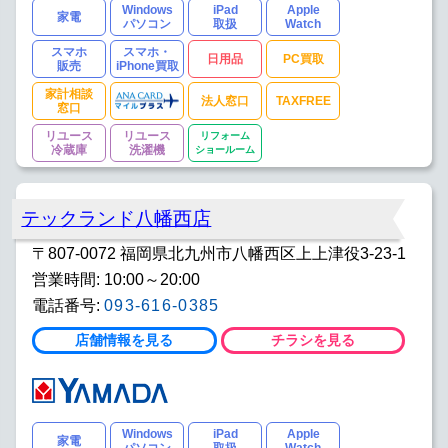
Windows
iPad
Apple
家電
パソコン
取扱
Watch
スマホ
スマホ・
日用品
PC買取
販売
iPhone買取
家計相談
法人窓口
TAXFREE
窓口
リユース
リユース
リフォーム
冷蔵庫
洗濯機
ショールーム
テックランド八幡西店
〒807-0072 福岡県北九州市八幡西区上上津役3-23-1
営業時間: 10:00～20:00
電話番号:
093-616-0385
店舗情報を見る
チラシを見る
Windows
iPad
Apple
家電