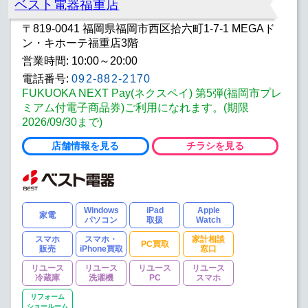
ベスト電器福重店
〒819-0041 福岡県福岡市西区拾六町1-7-1 MEGAド
ン・キホーテ福重店3階
営業時間: 10:00～20:00
電話番号:
092-882-2170
FUKUOKA NEXT Pay(ネクスペイ) 第5弾(福岡市プレ
ミアム付電子商品券)ご利用になれます。(期限
2026/09/30まで)
店舗情報を見る
チラシを見る
Windows
iPad
Apple
家電
パソコン
取扱
Watch
スマホ
スマホ・
家計相談
PC買取
販売
iPhone買取
窓口
リユース
リユース
リユース
リユース
冷蔵庫
洗濯機
PC
スマホ
リフォーム
ショールーム