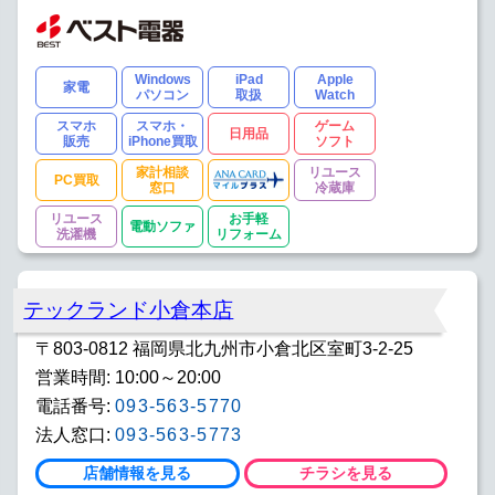
Windows
iPad
Apple
家電
パソコン
取扱
Watch
スマホ
スマホ・
ゲーム
日用品
販売
iPhone買取
ソフト
家計相談
リユース
PC買取
窓口
冷蔵庫
リユース
お手軽
電動ソファ
洗濯機
リフォーム
テックランド小倉本店
〒803-0812 福岡県北九州市小倉北区室町3-2-25
営業時間: 10:00～20:00
電話番号:
093-563-5770
法人窓口:
093-563-5773
店舗情報を見る
チラシを見る