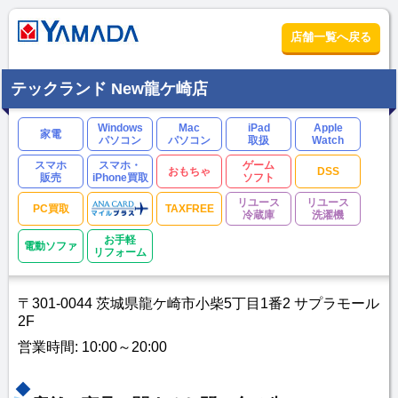
店舗一覧へ戻る
テックランド New龍ケ崎店
Windows
Mac
iPad
Apple
家電
パソコン
パソコン
取扱
Watch
スマホ
スマホ・
ゲーム
おもちゃ
DSS
販売
iPhone買取
ソフト
リユース
リユース
PC買取
TAXFREE
冷蔵庫
洗濯機
お手軽
電動ソファ
リフォーム
〒301-0044 茨城県龍ケ崎市小柴5丁目1番2 サプラモール
2F
営業時間: 10:00～20:00