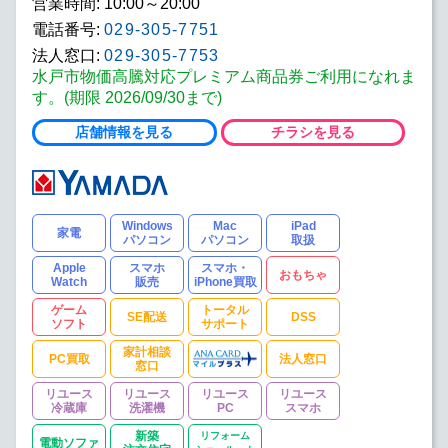
営業時間: 10:00～20:00
電話番号:
029-305-7751
法人窓口:
029-305-7753
水戸市物価高騰対応プレミアム商品券ご利用になれま
す。(期限 2026/09/30まで)
店舗情報を見る
チラシを見る
Windows
Mac
iPad
家電
パソコン
パソコン
取扱
Apple
スマホ
スマホ・
おもちゃ
Watch
販売
iPhone買取
ゲーム
トータル
SE配送
DSS
ソフト
サポート
家計相談
PC買取
法人窓口
窓口
リユース
リユース
リユース
リユース
冷蔵庫
洗濯機
PC
スマホ
新築
リフォーム
電動ソファ