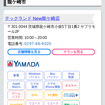
龍ケ崎市
テックランド New龍ケ崎店
〒301-0044 茨城県龍ケ崎市小柴5丁目1番2 サプラモ
ール2F
営業時間: 10:00～20:00
電話番号:
0297-86-6020
店舗情報を見る
チラシを見る
Windows
Mac
iPad
家電
パソコン
パソコン
取扱
Apple
スマホ
スマホ・
おもちゃ
Watch
販売
iPhone買取
ゲーム
DSS
PC買取
ソフト
リユース
リユース