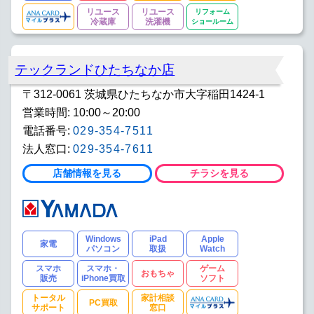
リユース
リユース
リフォーム
冷蔵庫
洗濯機
ショールーム
テックランドひたちなか店
〒312-0061 茨城県ひたちなか市大字稲田1424-1
営業時間: 10:00～20:00
電話番号:
029-354-7511
法人窓口:
029-354-7611
店舗情報を見る
チラシを見る
Windows
iPad
Apple
家電
パソコン
取扱
Watch
スマホ
スマホ・
ゲーム
おもちゃ
販売
iPhone買取
ソフト
トータル
家計相談
PC買取
サポート
窓口