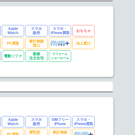
Apple
スマホ
スマホ・
おもちゃ
Watch
販売
iPhone買取
家計相談
PC買取
法人窓口
窓口
新築
リフォーム
電動ソファ
注文住宅
ショールーム
Apple
スマホ
SIMフリー
スマホ・
Watch
販売
iPhone
iPhone買取
授乳室・
家計相談
PC買取