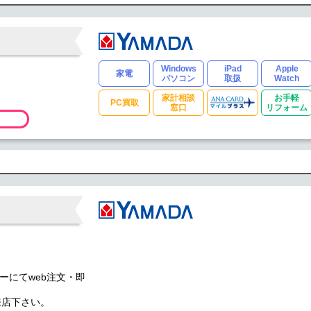
Windows
iPad
Apple
家電
パソコン
取扱
Watch
家計相談
お手軽
PC買取
窓口
リフォーム
ターにてweb注文・即
来店下さい。