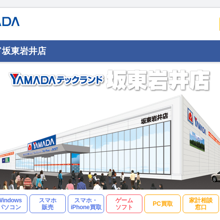
ド坂東岩井店
Windows
スマホ
スマホ・
ゲーム
家計相談
PC買取
パソコン
販売
iPhone買取
ソフト
窓口