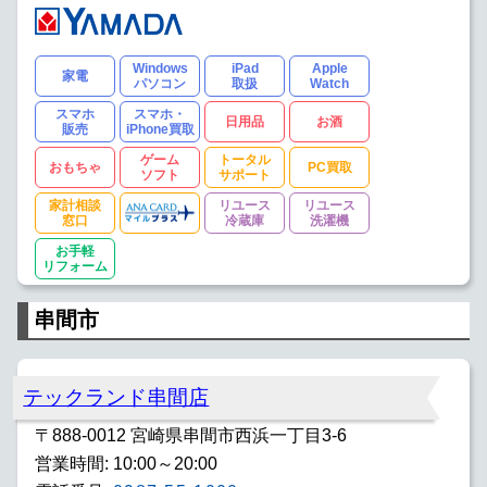
Windows
iPad
Apple
家電
パソコン
取扱
Watch
スマホ
スマホ・
日用品
お酒
販売
iPhone買取
ゲーム
トータル
おもちゃ
PC買取
ソフト
サポート
家計相談
リユース
リユース
窓口
冷蔵庫
洗濯機
お手軽
リフォーム
串間市
テックランド串間店
〒888-0012 宮崎県串間市西浜一丁目3-6
営業時間: 10:00～20:00