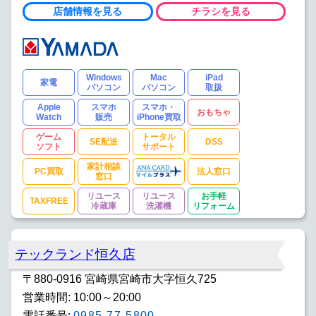
店舗情報を見る
チラシを見る
Windows
Mac
iPad
家電
パソコン
パソコン
取扱
Apple
スマホ
スマホ・
おもちゃ
Watch
販売
iPhone買取
ゲーム
トータル
SE配送
DSS
ソフト
サポート
家計相談
PC買取
法人窓口
窓口
リユース
リユース
お手軽
TAXFREE
冷蔵庫
洗濯機
リフォーム
テックランド恒久店
〒880-0916 宮崎県宮崎市大字恒久725
営業時間: 10:00～20:00
電話番号:
0985-77-5800