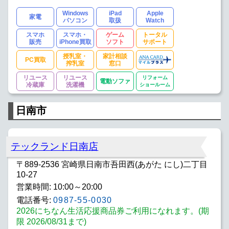
Windows
iPad
Apple
家電
パソコン
取扱
Watch
スマホ
スマホ・
ゲーム
トータル
販売
iPhone買取
ソフト
サポート
授乳室・
家計相談
PC買取
搾乳室
窓口
リユース
リユース
リフォーム
電動ソファ
冷蔵庫
洗濯機
ショールーム
日南市
テックランド日南店
〒889-2536 宮崎県日南市吾田西(あがた にし)二丁目
10-27
営業時間: 10:00～20:00
電話番号:
0987-55-0030
2026にちなん生活応援商品券ご利用になれます。(期
限 2026/08/31まで)