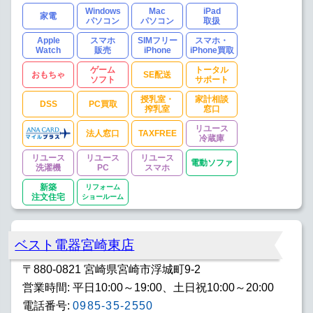
Windows
Mac
iPad
家電
パソコン
パソコン
取扱
Apple
スマホ
SIMフリー
スマホ・
Watch
販売
iPhone
iPhone買取
ゲーム
トータル
おもちゃ
SE配送
ソフト
サポート
授乳室・
家計相談
DSS
PC買取
搾乳室
窓口
リユース
法人窓口
TAXFREE
冷蔵庫
リユース
リユース
リユース
電動ソファ
洗濯機
PC
スマホ
新築
リフォーム
注文住宅
ショールーム
ベスト電器宮崎東店
〒880-0821 宮崎県宮崎市浮城町9-2
営業時間: 平日10:00～19:00、土日祝10:00～20:00
電話番号:
0985-35-2550