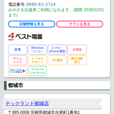
電話番号:
0985-62-3714
みやざき応援券ご利用になれます。(期限 2026/12/31
まで)
店舗情報を見る
チラシを見る
Windows
スマホ・
家電
日用品
パソコン
iPhone買取
ゲーム
トータル
家計相談
PC買取
ソフト
サポート
窓口
リフォーム
ショールーム
都城市
テックランド都城店
〒885-0006 宮崎県都城市吉尾町1番地1