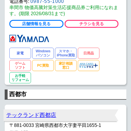
電話番号:
0987-55-1000
串間市 物価高騰対策生活応援商品券ご利用になれま
す。(期限 2026/08/31まで)
店舗情報を見る
チラシを見る
Windows
スマホ・
家電
日用品
パソコン
iPhone買取
ゲーム
家計相談
PC買取
ソフト
窓口
お手軽
リフォーム
西都市
テックランド西都店
〒881-0033 宮崎県西都市大字妻平田1655-1