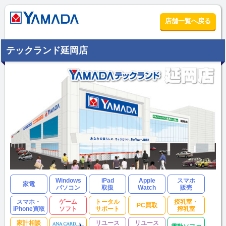
店舗一覧へ戻る
テックランド延岡店
Windows
iPad
Apple
スマホ
家電
パソコン
取扱
Watch
販売
スマホ・
ゲーム
トータル
授乳室・
PC買取
iPhone買取
ソフト
サポート
搾乳室
家計相談
リユース
リユース