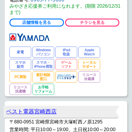
みやざき応援券ご利用になれます。(期限 2026/12/31
まで)
店舗情報を見る
チラシを見る
Windows
iPad
Apple
家電
パソコン
取扱
Watch
スマホ
スマホ・
ゲーム
トータル
販売
iPhone買取
ソフト
サポート
家計相談
リユース
PC買取
窓口
冷蔵庫
リユース
お手軽
洗濯機
リフォーム
ベスト電器宮崎西店
〒880-0951 宮崎県宮崎市大塚町西ノ原1295
営業時間: 平日10:00～19:00、土日祝10:00～20:00