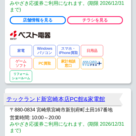
みやざき応援券ご利用になれます。(期限 2026/12/31
まで)
店舗情報を見る
チラシを見る
Windows
スマホ・
家電
日用品
パソコン
iPhone買取
ゲーム
家計相談
PC買取
ソフト
窓口
リフォーム
ショールーム
テックランド新宮崎本店PC館&家電館
〒880-0834 宮崎県宮崎市新別府町土田167番地
営業時間: 10:00～20:00
みやざき応援券ご利用になれます。(期限 2026/12/31
まで)