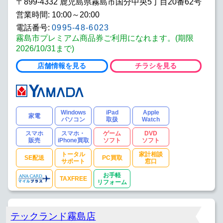
〒899-4332 鹿児島県霧島市国分中央5丁目20番62号
営業時間: 10:00～20:00
電話番号:
0995-48-6023
霧島市プレミアム商品券ご利用になれます。(期限
2026/10/31まで)
店舗情報を見る
チラシを見る
Windows
iPad
Apple
家電
パソコン
取扱
Watch
スマホ
スマホ・
ゲーム
DVD
販売
iPhone買取
ソフト
ソフト
トータル
家計相談
SE配送
PC買取
サポート
窓口
お手軽
TAXFREE
リフォーム
テックランド霧島店