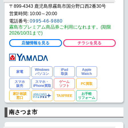
〒899-4343 鹿児島県霧島市国分野口西2番30号
営業時間: 10:00～20:00
電話番号:
0995-46-9880
霧島市プレミアム商品券ご利用になれます。(期限
2026/10/31まで)
店舗情報を見る
チラシを見る
Windows
iPad
Apple
家電
パソコン
取扱
Watch
スマホ
スマホ・
ゲーム
PC買取
販売
iPhone買取
ソフト
家計相談
お手軽
TAXFREE
窓口
リフォーム
南さつま市