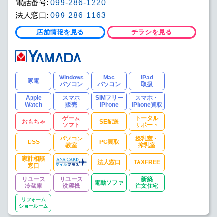
電話番号:
099-286-1220
法人窓口:
099-286-1163
店舗情報を見る
チラシを見る
Windows
Mac
iPad
家電
パソコン
パソコン
取扱
Apple
スマホ
SIMフリー
スマホ・
Watch
販売
iPhone
iPhone買取
ゲーム
トータル
おもちゃ
SE配送
ソフト
サポート
パソコン
授乳室・
DSS
PC買取
教室
搾乳室
家計相談
法人窓口
TAXFREE
窓口
リユース
リユース
新築
電動ソファ
冷蔵庫
洗濯機
注文住宅
リフォーム
ショールーム