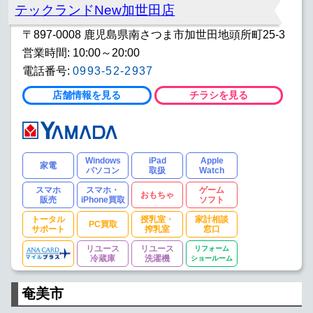
テックランドNew加世田店
〒897-0008 鹿児島県南さつま市加世田地頭所町25-3
営業時間: 10:00～20:00
電話番号:
0993-52-2937
店舗情報を見る
チラシを見る
Windows
iPad
Apple
家電
パソコン
取扱
Watch
スマホ
スマホ・
ゲーム
おもちゃ
販売
iPhone買取
ソフト
トータル
授乳室・
家計相談
PC買取
サポート
搾乳室
窓口
リユース
リユース
リフォーム
冷蔵庫
洗濯機
ショールーム
奄美市