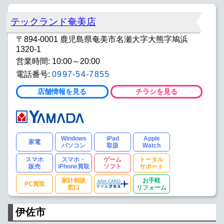
テックランド奄美店
〒894-0001 鹿児島県奄美市名瀬大字大熊字鳩浜
1320-1
営業時間: 10:00～20:00
電話番号:
0997-54-7855
店舗情報を見る
チラシを見る
Windows
iPad
Apple
家電
パソコン
取扱
Watch
スマホ
スマホ・
ゲーム
トータル
販売
iPhone買取
ソフト
サポート
家計相談
お手軽
PC買取
窓口
リフォーム
伊佐市