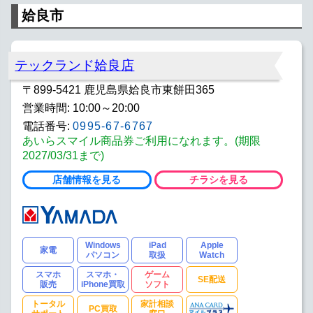
姶良市
テックランド姶良店
〒899-5421 鹿児島県姶良市東餅田365
営業時間: 10:00～20:00
電話番号:
0995-67-6767
あいらスマイル商品券ご利用になれます。(期限
2027/03/31まで)
店舗情報を見る
チラシを見る
Windows
iPad
Apple
家電
パソコン
取扱
Watch
スマホ
スマホ・
ゲーム
SE配送
販売
iPhone買取
ソフト
トータル
家計相談
PC買取