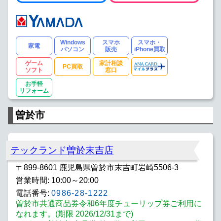
Windows
スマホ
スマホ・
家電
パソコン
販売
iPhone買取
ゲーム
家計相談
PC買取
ソフト
窓口
お手軽
リフォーム
曽於市
テックランド曽於末吉店
〒899-8601 鹿児島県曽於市末吉町岩崎5506-3
営業時間: 10:00～20:00
電話番号:
0986-28-1222
曽於市共通商品券令和6年度チューリップ券ご利用に
なれます。(期限 2026/12/31まで)