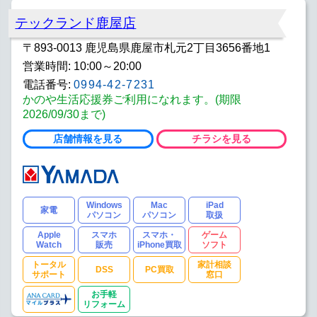
テックランド鹿屋店
〒893-0013 鹿児島県鹿屋市札元2丁目3656番地1
営業時間: 10:00～20:00
電話番号:
0994-42-7231
かのや生活応援券ご利用になれます。(期限
2026/09/30まで)
店舗情報を見る
チラシを見る
Windows
Mac
iPad
家電
パソコン
パソコン
取扱
Apple
スマホ
スマホ・
ゲーム
Watch
販売
iPhone買取
ソフト
トータル
家計相談
DSS
PC買取
サポート
窓口
お手軽
リフォーム