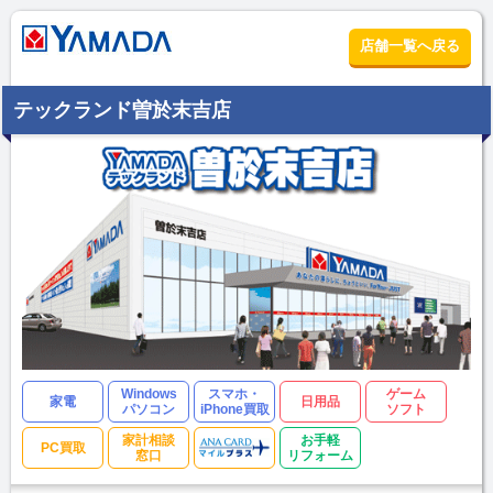
店舗一覧へ戻る
テックランド曽於末吉店
Windows
スマホ・
ゲーム
家電
日用品
パソコン
iPhone買取
ソフト
家計相談
お手軽
PC買取
窓口
リフォーム