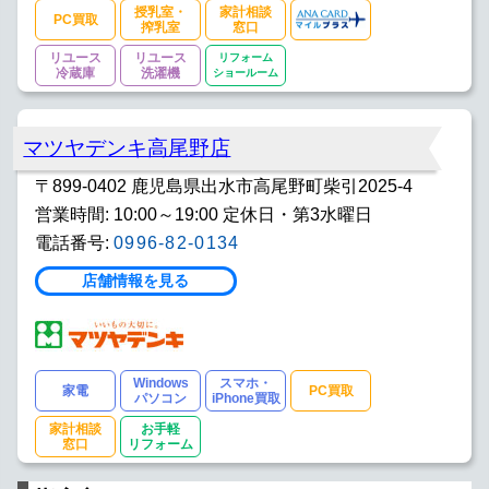
授乳室・
家計相談
PC買取
搾乳室
窓口
リユース
リユース
リフォーム
冷蔵庫
洗濯機
ショールーム
マツヤデンキ高尾野店
〒899-0402 鹿児島県出水市高尾野町柴引2025-4
営業時間: 10:00～19:00 定休日・第3水曜日
電話番号:
0996-82-0134
店舗情報を見る
Windows
スマホ・
家電
PC買取
パソコン
iPhone買取
家計相談
お手軽
窓口
リフォーム