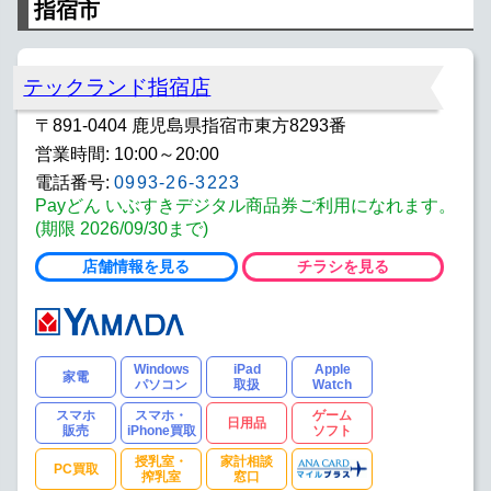
指宿市
テックランド指宿店
〒891-0404 鹿児島県指宿市東方8293番
営業時間: 10:00～20:00
電話番号:
0993-26-3223
Payどん いぶすきデジタル商品券ご利用になれます。
(期限 2026/09/30まで)
店舗情報を見る
チラシを見る
Windows
iPad
Apple
家電
パソコン
取扱
Watch
スマホ
スマホ・
ゲーム
日用品
販売
iPhone買取
ソフト
授乳室・
家計相談
PC買取
搾乳室
窓口