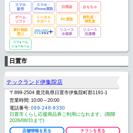
スマホ
スマホ・
日用品
おもちゃ
販売
iPhone買取
ゲーム
トータル
授乳室・
PC買取
ソフト
サポート
搾乳室
家計相談
リユース
リユース
窓口
冷蔵庫
洗濯機
リフォーム
ショールーム
日置市
テックランド伊集院店
〒899-2504 鹿児島県日置市伊集院町郡1191-1
営業時間: 10:00～20:00
電話番号:
099-248-9330
日置市くらし応援商品券ご利用になれます。(期限
2026/08/31まで)
店舗情報を見る
チラシを見る