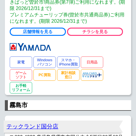
きばっど曽於市!商品券(第7弾)ご利用になれます。(期
限 2026/12/31まで)
プレミアムチューリップ券(曽於市共通商品券)ご利用
になれます。(期限 2026/12/31まで)
店舗情報を見る
チラシを見る
Windows
スマホ・
家電
日用品
パソコン
iPhone買取
ゲーム
家計相談
PC買取
ソフト
窓口
お手軽
リフォーム
霧島市
テックランド国分店