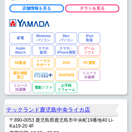
店舗情報を見る
チラシを見る
Windows
Mac
iPad
家電
パソコン
パソコン
取扱
Apple
スマホ
スマホ・
ゲーム
Watch
販売
iPhone買取
ソフト
トータル
SE配送
DSS
PC買取
サポート
家計相談
リユース
TAXFREE
窓口
冷蔵庫
リユース
お手軽
電動ソファ
洗濯機
リフォーム
テックランド鹿児島中央ライカ店
〒890-0053 鹿児島県鹿児島市中央町19番地40 Li-
Ka19-20 4F