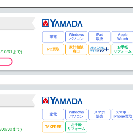
Windows
iPad
Apple
家電
パソコン
取扱
Watch
家計相談
お手軽
PC買取
10/31まで)
窓口
リフォーム
Windows
スマホ
スマホ・
家電
パソコン
販売
iPhone買取
お手軽
TAXFREE
9/30まで)
リフォーム