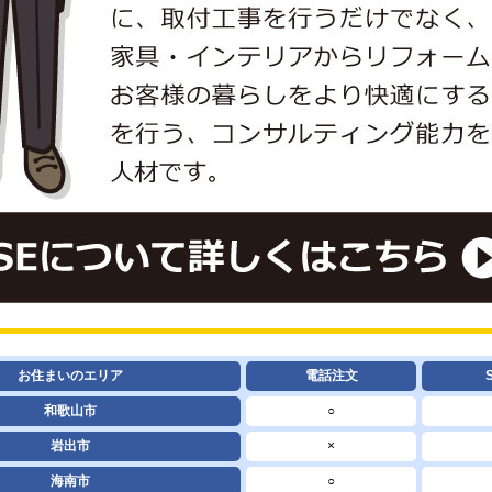
お住まいのエリア
電話注文
和歌山市
○
岩出市
×
海南市
○