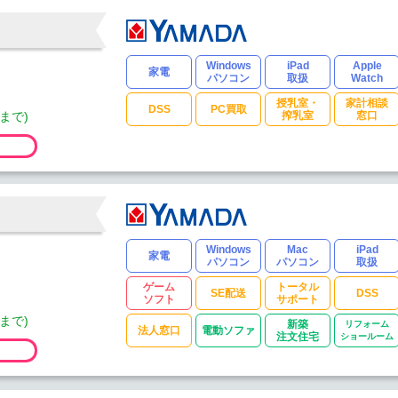
Windows
iPad
Apple
家電
パソコン
取扱
Watch
授乳室・
家計相談
DSS
PC買取
まで)
搾乳室
窓口
Windows
Mac
iPad
家電
パソコン
パソコン
取扱
ゲーム
トータル
SE配送
DSS
ソフト
サポート
まで)
新築
リフォーム
法人窓口
電動ソファ
注文住宅
ショールーム