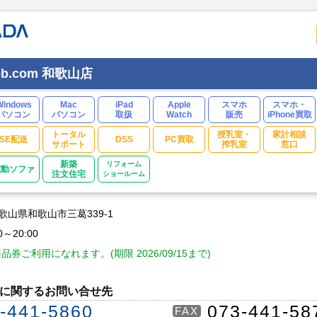
eb.com 和歌山店
Windows
Mac
iPad
Apple
スマホ
スマホ・
パソコン
パソコン
取扱
Watch
販売
iPhone買取
トータル
授乳室・
家計相談
SE配送
DSS
PC買取
サポート
搾乳室
窓口
新築
リフォーム
電動ソファ
注文住宅
ショールーム
 和歌山県和歌山市三葛339-1
0～20:00
券ご利用になれます。(期限 2026/09/15まで)
に関するお問い合せ先
-441-5860
073-441-58
FAX