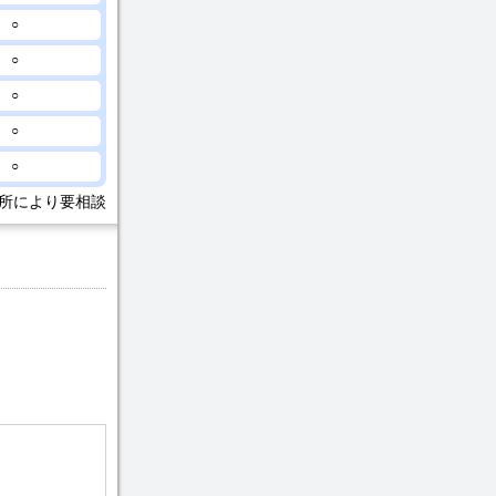
○
○
○
○
○
所により要相談