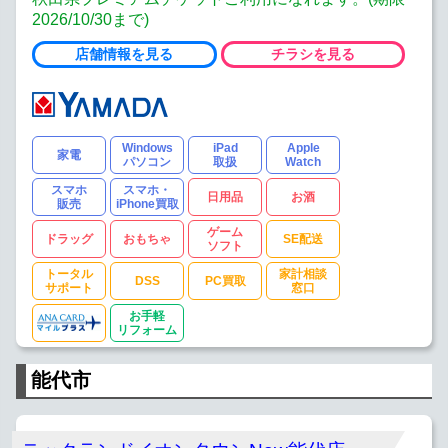
2026/10/30まで)
店舗情報を見る
チラシを見る
Windows
iPad
Apple
家電
パソコン
取扱
Watch
スマホ
スマホ・
日用品
お酒
販売
iPhone買取
ゲーム
ドラッグ
おもちゃ
SE配送
ソフト
トータル
家計相談
DSS
PC買取
サポート
窓口
お手軽
リフォーム
能代市