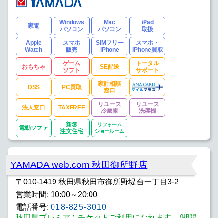
Windows
Mac
iPad
家電
パソコン
パソコン
取扱
Apple
スマホ
SIMフリー
スマホ・
Watch
販売
iPhone
iPhone買取
ゲーム
トータル
おもちゃ
SE配送
ソフト
サポート
家計相談
DSS
PC買取
窓口
リユース
リユース
法人窓口
TAXFREE
冷蔵庫
洗濯機
新築
リフォーム
電動ソファ
注文住宅
ショールーム
YAMADA web.com 秋田御所野店
〒010-1419 秋田県秋田市御所野堤台一丁目3-2
営業時間: 10:00～20:00
電話番号:
018-825-3010
秋田県プレミアムチケットご利用になれます。(期限