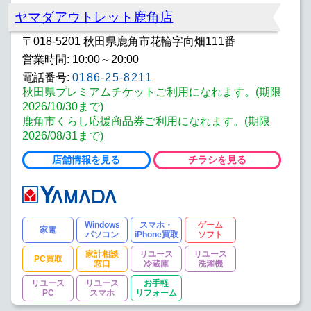
ヤマダアウトレット鹿角店
〒018-5201 秋田県鹿角市花輪字向畑111番
営業時間: 10:00～20:00
電話番号:
0186-25-8211
秋田県プレミアムチケットご利用になれます。(期限
2026/10/30まで)
鹿角市くらし応援商品券ご利用になれます。(期限
2026/08/31まで)
店舗情報を見る
チラシを見る
Windows
スマホ・
ゲーム
家電
パソコン
iPhone買取
ソフト
家計相談
リユース
リユース
PC買取
窓口
冷蔵庫
洗濯機
リユース
リユース
お手軽
PC
スマホ
リフォーム