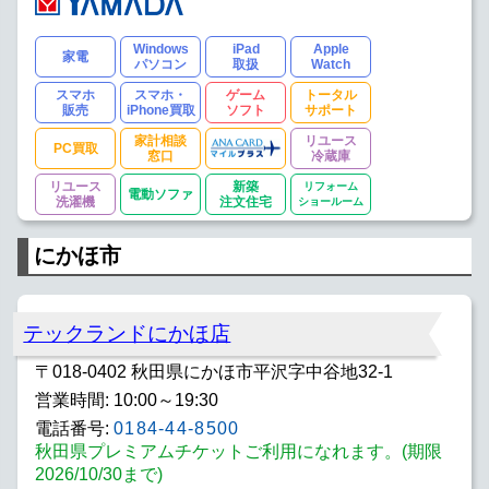
Windows
iPad
Apple
家電
パソコン
取扱
Watch
スマホ
スマホ・
ゲーム
トータル
販売
iPhone買取
ソフト
サポート
家計相談
リユース
PC買取
窓口
冷蔵庫
リユース
新築
リフォーム
電動ソファ
洗濯機
注文住宅
ショールーム
にかほ市
テックランドにかほ店
〒018-0402 秋田県にかほ市平沢字中谷地32-1
営業時間: 10:00～19:30
電話番号:
0184-44-8500
秋田県プレミアムチケットご利用になれます。(期限
2026/10/30まで)