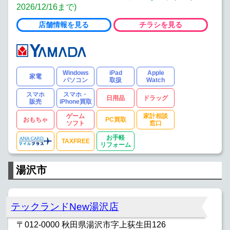
2026/12/16まで)
店舗情報を見る
チラシを見る
Windows
iPad
Apple
家電
パソコン
取扱
Watch
スマホ
スマホ・
日用品
ドラッグ
販売
iPhone買取
ゲーム
家計相談
おもちゃ
PC買取
ソフト
窓口
お手軽
TAXFREE
リフォーム
湯沢市
テックランドNew湯沢店
〒012-0000 秋田県湯沢市字上荻生田126