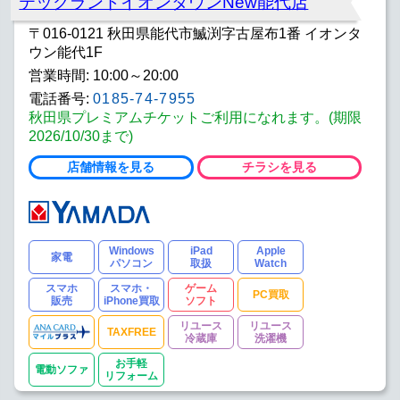
テックランドイオンタウンNew能代店
〒016-0121 秋田県能代市鰄渕字古屋布1番 イオンタ
ウン能代1F
営業時間: 10:00～20:00
電話番号:
0185-74-7955
秋田県プレミアムチケットご利用になれます。(期限
2026/10/30まで)
店舗情報を見る
チラシを見る
Windows
iPad
Apple
家電
パソコン
取扱
Watch
スマホ
スマホ・
ゲーム
PC買取
販売
iPhone買取
ソフト
リユース
リユース
TAXFREE
冷蔵庫
洗濯機
お手軽
電動ソファ
リフォーム