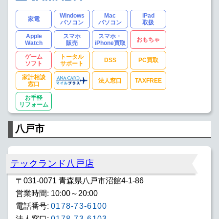
Windows
Mac
iPad
家電
パソコン
パソコン
取扱
Apple
スマホ
スマホ・
おもちゃ
Watch
販売
iPhone買取
ゲーム
トータル
DSS
PC買取
ソフト
サポート
家計相談
法人窓口
TAXFREE
窓口
お手軽
リフォーム
八戸市
テックランド八戸店
〒031-0071 青森県八戸市沼館4-1-86
営業時間: 10:00～20:00
電話番号:
0178-73-6100
法人窓口:
0178-73-6103