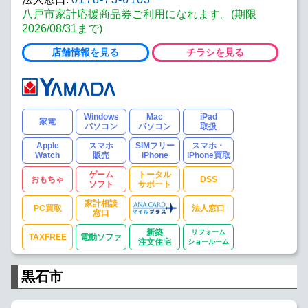
八戸市家計応援商品券ご利用になれます。(期限
2026/08/31まで)
店舗情報を見る
チラシを見る
Windows
Mac
iPad
家電
パソコン
パソコン
取扱
Apple
スマホ
SIMフリー
スマホ・
Watch
販売
iPhone
iPhone買取
ゲーム
トータル
おもちゃ
DSS
ソフト
サポート
家計相談
PC買取
法人窓口
窓口
新築
リフォーム
TAXFREE
電動ソファ
注文住宅
ショールーム
黒石市