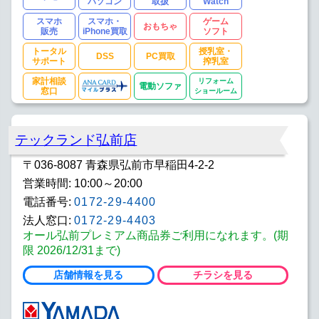
パソコン
取扱
Watch
スマホ
スマホ・
ゲーム
おもちゃ
販売
iPhone買取
ソフト
トータル
授乳室・
DSS
PC買取
サポート
搾乳室
家計相談
リフォーム
電動ソファ
窓口
ショールーム
テックランド弘前店
〒036-8087 青森県弘前市早稲田4-2-2
営業時間: 10:00～20:00
電話番号:
0172-29-4400
法人窓口:
0172-29-4403
オール弘前プレミアム商品券ご利用になれます。(期
限 2026/12/31まで)
店舗情報を見る
チラシを見る