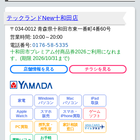
テックランドNew十和田店
〒034-0012 青森県十和田市東一番町4番60号
営業時間: 10:00～20:00
電話番号:
0176-58-5335
十和田市プレミアム付商品券2026ご利用になれま
す。(期限 2026/10/31まで)
店舗情報を見る
チラシを見る
Windows
Mac
iPad
家電
パソコン
パソコン
取扱
Apple
スマホ
スマホ・
ゲーム
Watch
販売
iPhone買取
ソフト
授乳室・
家計相談
PC買取
搾乳室
窓口
お手軽
電動ソファ