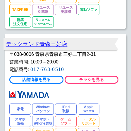
リユース
リユース
TAXFREE
電動ソファ
冷蔵庫
洗濯機
新築
リフォーム
注文住宅
ショールーム
テックランド青森三好店
〒038-0006 青森県青森市三好二丁目2-31
営業時間: 10:00～20:00
電話番号:
017-763-0510
店舗情報を見る
チラシを見る
Windows
iPad
Apple
家電
パソコン
取扱
Watch
スマホ
スマホ・
ゲーム
トータル
販売
iPhone買取
ソフト
サポート