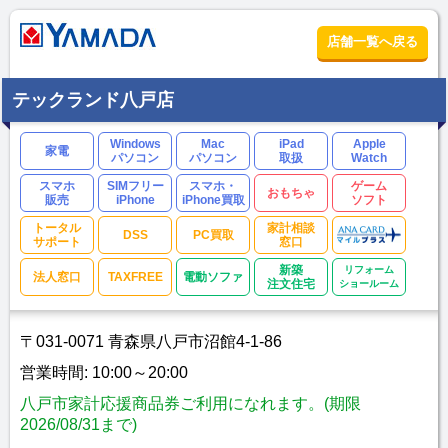
店舗一覧へ戻る
テックランド八戸店
Windows
Mac
iPad
Apple
家電
パソコン
パソコン
取扱
Watch
スマホ
SIMフリー
スマホ・
ゲーム
おもちゃ
販売
iPhone
iPhone買取
ソフト
トータル
家計相談
DSS
PC買取
サポート
窓口
新築
リフォーム
法人窓口
TAXFREE
電動ソファ
注文住宅
ショールーム
〒031-0071 青森県八戸市沼館4-1-86
営業時間: 10:00～20:00
八戸市家計応援商品券ご利用になれます。(期限
2026/08/31まで)