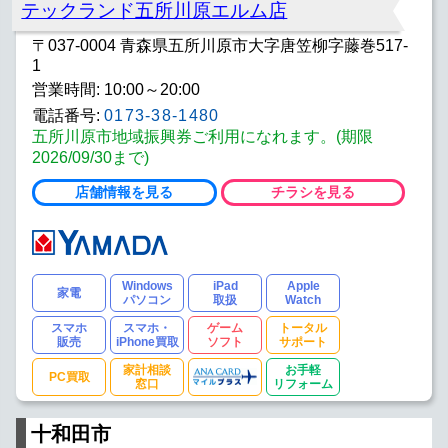
テックランド五所川原エルム店
〒037-0004 青森県五所川原市大字唐笠柳字藤巻517-
1
営業時間: 10:00～20:00
電話番号:
0173-38-1480
五所川原市地域振興券ご利用になれます。(期限
2026/09/30まで)
店舗情報を見る
チラシを見る
Windows
iPad
Apple
家電
パソコン
取扱
Watch
スマホ
スマホ・
ゲーム
トータル
販売
iPhone買取
ソフト
サポート
家計相談
お手軽
PC買取
窓口
リフォーム
十和田市