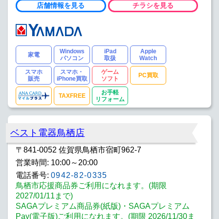
店舗情報を見る
チラシを見る
Windows
iPad
Apple
家電
パソコン
取扱
Watch
スマホ
スマホ・
ゲーム
PC買取
販売
iPhone買取
ソフト
お手軽
TAXFREE
リフォーム
ベスト電器鳥栖店
〒841-0052 佐賀県鳥栖市宿町962-7
営業時間: 10:00～20:00
電話番号:
0942-82-0335
鳥栖市応援商品券ご利用になれます。(期限
2027/01/11まで)
SAGAプレミアム商品券(紙版)・SAGAプレミアム
Pay(電子版)ご利用になれます。(期限 2026/11/30ま