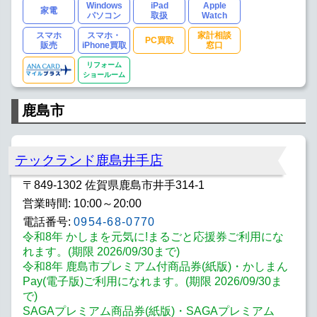
Windows
iPad
Apple
家電
パソコン
取扱
Watch
スマホ
スマホ・
家計相談
PC買取
販売
iPhone買取
窓口
リフォーム
ショールーム
鹿島市
テックランド鹿島井手店
〒849-1302 佐賀県鹿島市井手314-1
営業時間: 10:00～20:00
電話番号:
0954-68-0770
令和8年 かしまを元気に!まるごと応援券ご利用にな
れます。(期限 2026/09/30まで)
令和8年 鹿島市プレミアム付商品券(紙版)・かしまん
Pay(電子版)ご利用になれます。(期限 2026/09/30ま
で)
SAGAプレミアム商品券(紙版)・SAGAプレミアム