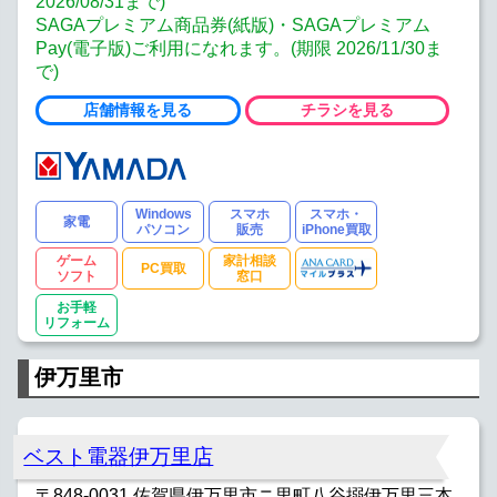
2026/08/31まで)
SAGAプレミアム商品券(紙版)・SAGAプレミアム
Pay(電子版)ご利用になれます。(期限 2026/11/30ま
で)
店舗情報を見る
チラシを見る
Windows
スマホ
スマホ・
家電
パソコン
販売
iPhone買取
ゲーム
家計相談
PC買取
ソフト
窓口
お手軽
リフォーム
伊万里市
ベスト電器伊万里店
〒848-0031 佐賀県伊万里市ニ里町八谷搦伊万里三本