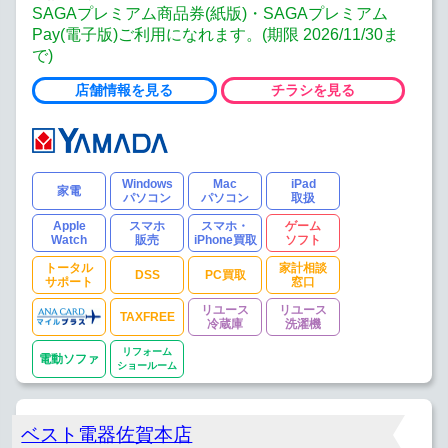
SAGAプレミアム商品券(紙版)・SAGAプレミアム
Pay(電子版)ご利用になれます。(期限 2026/11/30ま
で)
店舗情報を見る
チラシを見る
Windows
Mac
iPad
家電
パソコン
パソコン
取扱
Apple
スマホ
スマホ・
ゲーム
Watch
販売
iPhone買取
ソフト
トータル
家計相談
DSS
PC買取
サポート
窓口
リユース
リユース
TAXFREE
冷蔵庫
洗濯機
リフォーム
電動ソファ
ショールーム
ベスト電器佐賀本店