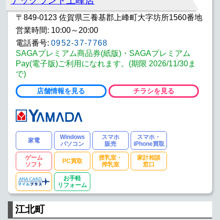
テックランド上峰店
〒849-0123 佐賀県三養基郡上峰町大字坊所1560番地
営業時間: 10:00～20:00
電話番号:
0952-37-7768
SAGAプレミアム商品券(紙版)・SAGAプレミアム
Pay(電子版)ご利用になれます。(期限 2026/11/30ま
で)
店舗情報を見る
チラシを見る
Windows
スマホ
スマホ・
家電
パソコン
販売
iPhone買取
ゲーム
授乳室・
家計相談
PC買取
ソフト
搾乳室
窓口
お手軽
リフォーム
江北町