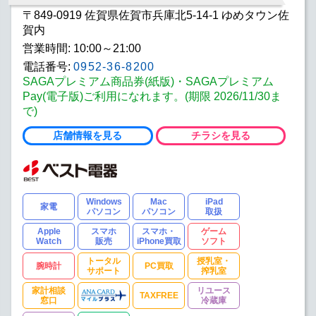
〒849-0919 佐賀県佐賀市兵庫北5-14-1 ゆめタウン佐
賀内
営業時間: 10:00～21:00
電話番号:
0952-36-8200
SAGAプレミアム商品券(紙版)・SAGAプレミアム
Pay(電子版)ご利用になれます。(期限 2026/11/30ま
で)
店舗情報を見る
チラシを見る
Windows
Mac
iPad
家電
パソコン
パソコン
取扱
Apple
スマホ
スマホ・
ゲーム
Watch
販売
iPhone買取
ソフト
トータル
授乳室・
腕時計
PC買取
サポート
搾乳室
家計相談
リユース
TAXFREE
窓口
冷蔵庫