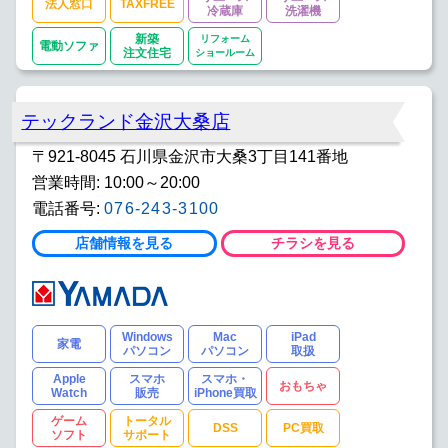
法人窓口
TAXFREE
冷蔵庫
洗濯機
新築
リフォーム
電動ソファ
注文住宅
ショールーム
テックランド金沢大桑店
〒921-8045 石川県金沢市大桑3丁目141番地
営業時間: 10:00～20:00
電話番号:
076-243-3100
店舗情報を見る
チラシを見る
Windows
Mac
iPad
家電
パソコン
パソコン
取扱
Apple
スマホ
スマホ・
おもちゃ
Watch
販売
iPhone買取
ゲーム
トータル
DSS
PC買取
ソフト
サポート