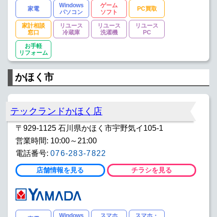
Windows
ゲーム
家電
PC買取
パソコン
ソフト
家計相談
リユース
リユース
リユース
窓口
冷蔵庫
洗濯機
PC
お手軽
リフォーム
かほく市
テックランドかほく店
〒929-1125 石川県かほく市宇野気イ105-1
営業時間: 10:00～21:00
電話番号:
076-283-7822
店舗情報を見る
チラシを見る
Windows
スマホ
スマホ・