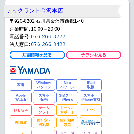
テックランド金沢本店
〒920-8202 石川県金沢市西都1-40
営業時間: 10:00～20:00
電話番号:
076-266-8222
法人窓口:
076-266-8422
店舗情報を見る
チラシを見る
Windows
Mac
iPad
家電
パソコン
パソコン
取扱
Apple
スマホ
SIMフリー
スマホ・
Watch
販売
iPhone
iPhone買取
ゲーム
トータル
おもちゃ
DSS
ソフト
サポート
授乳室・
家計相談
PC買取
搾乳室
窓口
リユース
リユース