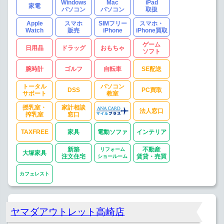
Windows
Mac
iPad
家電
パソコン
パソコン
取扱
Apple
スマホ
SIMフリー
スマホ・
Watch
販売
iPhone
iPhone買取
ゲーム
日用品
ドラッグ
おもちゃ
ソフト
腕時計
ゴルフ
自転車
SE配送
トータル
パソコン
DSS
PC買取
サポート
教室
授乳室・
家計相談
法人窓口
搾乳室
窓口
TAXFREE
家具
電動ソファ
インテリア
新築
リフォーム
不動産
大塚家具
注文住宅
ショールーム
賃貸・売買
カフェレスト
ヤマダアウトレット高崎店