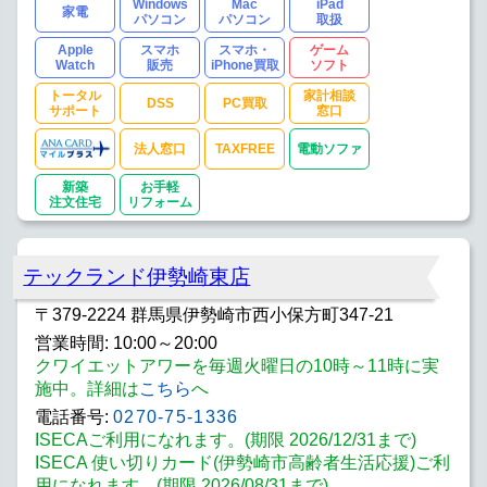
Windows
Mac
iPad
家電
パソコン
パソコン
取扱
Apple
スマホ
スマホ・
ゲーム
Watch
販売
iPhone買取
ソフト
トータル
家計相談
DSS
PC買取
サポート
窓口
法人窓口
TAXFREE
電動ソファ
新築
お手軽
注文住宅
リフォーム
テックランド伊勢崎東店
〒379-2224 群馬県伊勢崎市西小保方町347-21
営業時間: 10:00～20:00
クワイエットアワーを毎週火曜日の10時～11時に実
施中。詳細は
こちら
へ
電話番号:
0270-75-1336
ISECAご利用になれます。(期限 2026/12/31まで)
ISECA 使い切りカード(伊勢崎市高齢者生活応援)ご利
用になれます。(期限 2026/08/31まで)