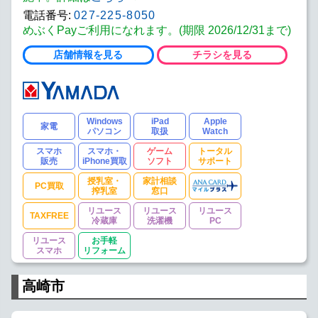
電話番号:
027-225-8050
めぶくPayご利用になれます。(期限 2026/12/31まで)
店舗情報を見る
チラシを見る
Windows
iPad
Apple
家電
パソコン
取扱
Watch
スマホ
スマホ・
ゲーム
トータル
販売
iPhone買取
ソフト
サポート
授乳室・
家計相談
PC買取
搾乳室
窓口
リユース
リユース
リユース
TAXFREE
冷蔵庫
洗濯機
PC
リユース
お手軽
スマホ
リフォーム
高崎市