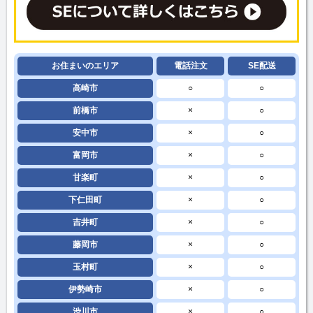
お住まいのエリア
電話注文
SE配送
高崎市
○
○
前橋市
×
○
安中市
×
○
富岡市
×
○
甘楽町
×
○
下仁田町
×
○
吉井町
×
○
藤岡市
×
○
玉村町
×
○
伊勢崎市
×
○
渋川市
×
○