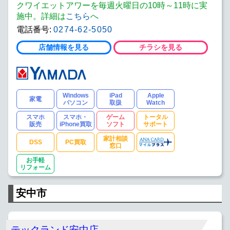
クワイエットアワーを毎週火曜日の10時～11時に実
施中。詳細は
こちら
へ
電話番号:
0274-62-5050
店舗情報を見る
チラシを見る
Windows
iPad
Apple
家電
パソコン
取扱
Watch
スマホ
スマホ・
ゲーム
トータル
販売
iPhone買取
ソフト
サポート
家計相談
DSS
PC買取
窓口
お手軽
リフォーム
安中市
テックランド安中店