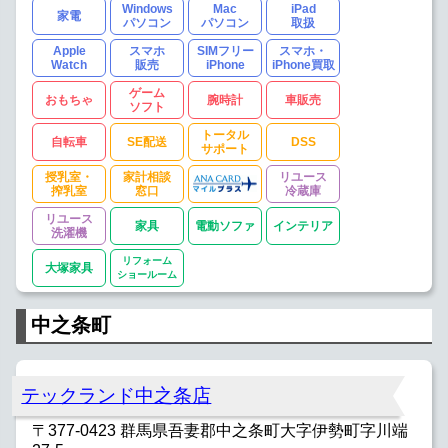
Windows
Mac
iPad
家電
パソコン
パソコン
取扱
Apple
スマホ
SIMフリー
スマホ・
Watch
販売
iPhone
iPhone買取
ゲーム
おもちゃ
腕時計
車販売
ソフト
トータル
自転車
SE配送
DSS
サポート
授乳室・
家計相談
リユース
搾乳室
窓口
冷蔵庫
リユース
家具
電動ソファ
インテリア
洗濯機
リフォーム
大塚家具
ショールーム
中之条町
テックランド中之条店
〒377-0423 群馬県吾妻郡中之条町大字伊勢町字川端