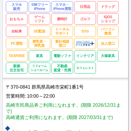
スマホ
SIMフリー
スマホ・
日用品
ドラッグ
販売
iPhone
iPhone買取
ゲーム
IQOS
おもちゃ
腕時計
ゴルフ
ソフト
ショップ
トータル
パソコン
自転車
SE配送
DSS
サポート
教室
授乳室・
家計相談
PC買取
法人窓口
搾乳室
窓口
TAXFREE
家具
電動ソファ
インテリア
大塚家具
新築
リフォーム
不動産
カフェレスト
注文住宅
ショールーム
賃貸・売買
〒370-0841 群馬県高崎市栄町1番1号
営業時間: 10:00～22:00
高崎市民商品券ご利用になれます。(期限 2026/12/31ま
で)
高崎通貨ご利用になれます。(期限 2027/03/31まで)