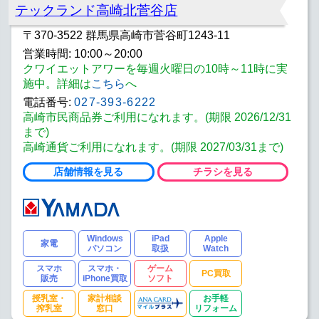
テックランド高崎北菅谷店
〒370-3522 群馬県高崎市菅谷町1243-11
営業時間: 10:00～20:00
クワイエットアワーを毎週火曜日の10時～11時に実
施中。詳細は
こちら
へ
電話番号:
027-393-6222
高崎市民商品券ご利用になれます。(期限 2026/12/31
まで)
高崎通貨ご利用になれます。(期限 2027/03/31まで)
店舗情報を見る
チラシを見る
Windows
iPad
Apple
家電
パソコン
取扱
Watch
スマホ
スマホ・
ゲーム
PC買取
販売
iPhone買取
ソフト
授乳室・
家計相談
お手軽
搾乳室
窓口
リフォーム