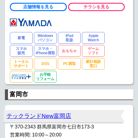
店舗情報を見る
チラシを見る
Windows
iPad
Apple
家電
パソコン
取扱
Watch
スマホ
スマホ・
ゲーム
おもちゃ
販売
iPhone買取
ソフト
トータル
家計相談
DSS
PC買取
サポート
窓口
お手軽
リフォーム
富岡市
テックランドNew富岡店
〒370-2343 群馬県富岡市七日市173-3
営業時間: 10:00～20:00