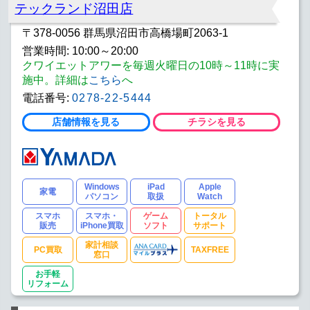
テックランド沼田店
〒378-0056 群馬県沼田市高橋場町2063-1
営業時間: 10:00～20:00
クワイエットアワーを毎週火曜日の10時～11時に実
施中。詳細は
こちら
へ
電話番号:
0278-22-5444
店舗情報を見る
チラシを見る
Windows
iPad
Apple
家電
パソコン
取扱
Watch
スマホ
スマホ・
ゲーム
トータル
販売
iPhone買取
ソフト
サポート
家計相談
PC買取
TAXFREE
窓口
お手軽
リフォーム