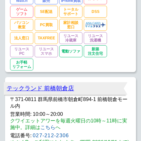
Watch
販売
iPhone買取
ゲーム
トータル
SE配送
DSS
ソフト
サポート
パソコン
家計相談
PC買取
教室
窓口
リユース
リユース
法人窓口
TAXFREE
冷蔵庫
洗濯機
リユース
リユース
新築
電動ソファ
PC
スマホ
注文住宅
お手軽
リフォーム
テックランド 前橋朝倉店
〒371-0811 群馬県前橋市朝倉町894-1 前橋朝倉モー
ル内
営業時間: 10:00～20:00
クワイエットアワーを毎週火曜日の10時～11時に実
施中。詳細は
こちら
へ
電話番号:
027-212-2306