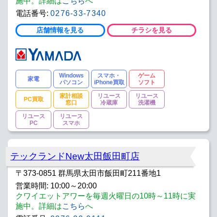
施中。詳細は
こちら
へ
電話番号:
0276-33-7340
店舗情報を見る
チラシを見る
Windows
スマホ・
ゲーム
家電
パソコン
iPhone買取
ソフト
家計相談
リユース
リユース
PC買取
窓口
冷蔵庫
洗濯機
リユース
リユース
PC
スマホ
テックランドNew太田飯田町店
〒373-0851 群馬県太田市飯田町211番地1
営業時間: 10:00～20:00
クワイエットアワーを毎週火曜日の10時～11時に実
施中。詳細は
こちら
へ