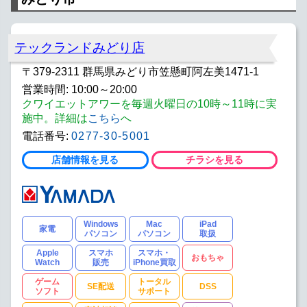
テックランドみどり店
〒379-2311 群馬県みどり市笠懸町阿左美1471-1
営業時間: 10:00～20:00
クワイエットアワーを毎週火曜日の10時～11時に実
施中。詳細は
こちら
へ
電話番号:
0277-30-5001
店舗情報を見る
チラシを見る
Windows
Mac
iPad
家電
パソコン
パソコン
取扱
Apple
スマホ
スマホ・
おもちゃ
Watch
販売
iPhone買取
ゲーム
トータル
SE配送
DSS
ソフト
サポート