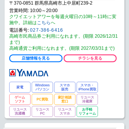
〒370-0851 群馬県高崎市上中居町239-2
営業時間: 10:00～20:00
クワイエットアワーを毎週火曜日の10時～11時に実
施中。詳細は
こちら
へ
電話番号:
027-386-6416
高崎市民商品券ご利用になれます。(期限 2026/12/31
まで)
高崎通貨ご利用になれます。(期限 2027/03/31まで)
店舗情報を見る
チラシを見る
Windows
スマホ
スマホ・
家電
パソコン
販売
iPhone買取
ゲーム
家計相談
リユース
PC買取
ソフト
窓口
冷蔵庫
リユース
リユース
リユース
お手軽
洗濯機
PC
スマホ
リフォーム