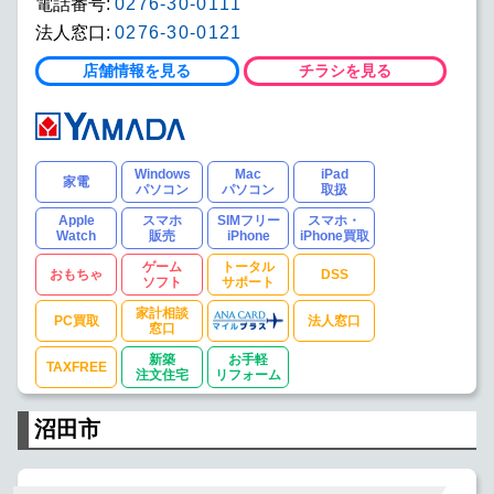
電話番号:
0276-30-0111
法人窓口:
0276-30-0121
店舗情報を見る
チラシを見る
Windows
Mac
iPad
家電
パソコン
パソコン
取扱
Apple
スマホ
SIMフリー
スマホ・
Watch
販売
iPhone
iPhone買取
ゲーム
トータル
おもちゃ
DSS
ソフト
サポート
家計相談
PC買取
法人窓口
窓口
新築
お手軽
TAXFREE
注文住宅
リフォーム
沼田市