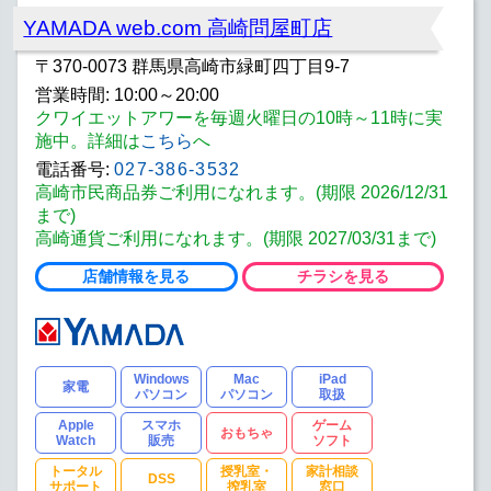
YAMADA web.com 高崎問屋町店
〒370-0073 群馬県高崎市緑町四丁目9-7
営業時間: 10:00～20:00
クワイエットアワーを毎週火曜日の10時～11時に実
施中。詳細は
こちら
へ
電話番号:
027-386-3532
高崎市民商品券ご利用になれます。(期限 2026/12/31
まで)
高崎通貨ご利用になれます。(期限 2027/03/31まで)
店舗情報を見る
チラシを見る
Windows
Mac
iPad
家電
パソコン
パソコン
取扱
Apple
スマホ
ゲーム
おもちゃ
Watch
販売
ソフト
トータル
授乳室・
家計相談
DSS
サポート
搾乳室
窓口