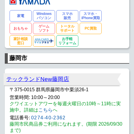
Windows
スマホ
スマホ・
家電
パソコン
販売
iPhone買取
ゲーム
トータル
おもちゃ
PC買取
ソフト
サポート
家計相談
お手軽
窓口
リフォーム
藤岡市
テックランドNew藤岡店
〒375-0015 群馬県藤岡市中栗須26-1
営業時間: 10:00～20:00
クワイエットアワーを毎週火曜日の10時～11時に実
施中。詳細は
こちら
へ
電話番号:
0274-40-2362
藤岡市民商品券ご利用になれます。(期限 2026/09/30
まで)