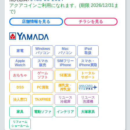
アクアコインご利用になれます。(期限 2026/12/31ま
で)
店舗情報を見る
チラシを見る
Windows
Mac
iPad
家電
パソコン
パソコン
取扱
Apple
スマホ
SIMフリー
スマホ・
Watch
販売
iPhone
iPhone買取
ゲーム
トータル
おもちゃ
SE配送
ソフト
サポート
授乳室・
DSS
PC買取
搾乳室
リユース
リユース
法人窓口
TAXFREE
冷蔵庫
洗濯機
家具
電動ソファ
インテリア
大塚家具
リフォーム
ショールーム