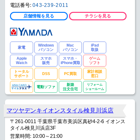
電話番号:
043-239-2011
店舗情報を見る
チラシを見る
Windows
Mac
iPad
家電
パソコン
パソコン
取扱
Apple
スマホ
スマホ・
ゲーム
Watch
販売
iPhone買取
ソフト
トータル
家計相談
DSS
PC買取
サポート
窓口
新築
リフォーム
電動ソファ
注文住宅
ショールーム
マツヤデンキイオンスタイル検見川浜店
〒261-0011 千葉県千葉市美浜区真砂4-2-6 イオンス
タイル検見川浜店3F
営業時間: 10:00～21:00