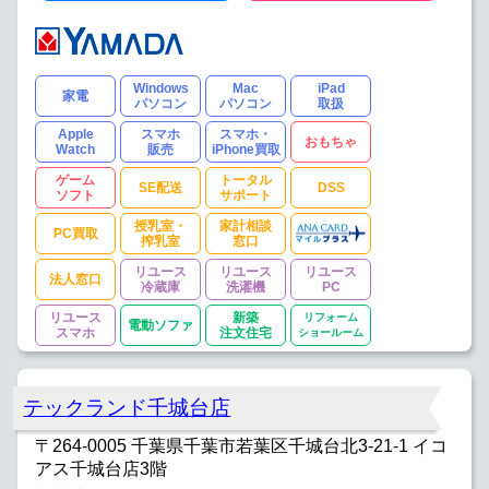
Windows
Mac
iPad
家電
パソコン
パソコン
取扱
Apple
スマホ
スマホ・
おもちゃ
Watch
販売
iPhone買取
ゲーム
トータル
SE配送
DSS
ソフト
サポート
授乳室・
家計相談
PC買取
搾乳室
窓口
リユース
リユース
リユース
法人窓口
冷蔵庫
洗濯機
PC
リユース
新築
リフォーム
電動ソファ
スマホ
注文住宅
ショールーム
テックランド千城台店
〒264-0005 千葉県千葉市若葉区千城台北3-21-1 イコ
アス千城台店3階