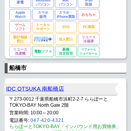
Windows
Mac
iPad
家電
パソコン
パソコン
取扱
Apple
スマホ
スマホ・
おもちゃ
Watch
販売
iPhone買取
ゲーム
トータル
DSS
PC買取
ソフト
サポート
家計相談
リユース
法人窓口
窓口
冷蔵庫
リユース
新築
リフォーム
電動ソファ
洗濯機
注文住宅
ショールーム
船橋市
IDC OTSUKA 南船橋店
〒273-0012 千葉県船橋市浜町2-2-7 ららぽーと
TOKYO-BAY North Gate 2階
営業時間: 10:00～20:00
電話番号:
047-420-4321
ららぽーとTOKYO-BAY「インバウンド用お買物券」