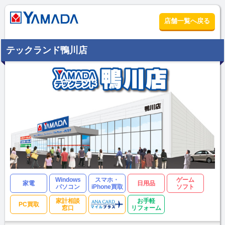
店舗一覧へ戻る
テックランド鴨川店
Windows
スマホ・
ゲーム
家電
日用品
パソコン
iPhone買取
ソフト
家計相談
お手軽
PC買取
窓口
リフォーム