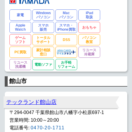
Windows
Mac
iPad
家電
パソコン
パソコン
取扱
Apple
スマホ
スマホ・
おもちゃ
Watch
販売
iPhone買取
ゲーム
トータル
パソコン
DSS
ソフト
サポート
教室
家計相談
リユース
PC買取
窓口
冷蔵庫
リユース
お手軽
電動ソファ
洗濯機
リフォーム
館山市
テックランド館山店
〒294-0047 千葉県館山市八幡字小松原697-1
営業時間: 10:00～20:00
電話番号:
0470-20-1711