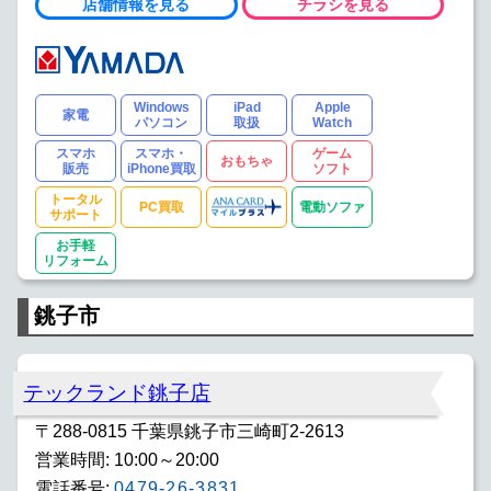
店舗情報を見る
チラシを見る
Windows
iPad
Apple
家電
パソコン
取扱
Watch
スマホ
スマホ・
ゲーム
おもちゃ
販売
iPhone買取
ソフト
トータル
PC買取
電動ソファ
サポート
お手軽
リフォーム
銚子市
テックランド銚子店
〒288-0815 千葉県銚子市三崎町2-2613
営業時間: 10:00～20:00
電話番号:
0479-26-3831