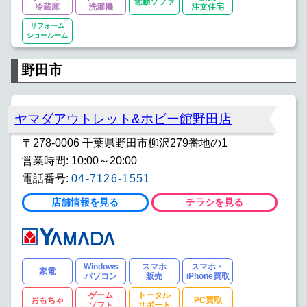
電動ソファ
冷蔵庫
洗濯機
注文住宅
リフォーム
ショールーム
野田市
ヤマダアウトレット&ホビー館野田店
〒278-0006 千葉県野田市柳沢279番地の1
営業時間: 10:00～20:00
電話番号:
04-7126-1551
店舗情報を見る
チラシを見る
Windows
スマホ
スマホ・
家電
パソコン
販売
iPhone買取
ゲーム
トータル
おもちゃ
PC買取
ソフト
サポート