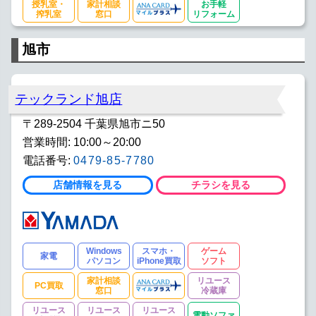
授乳室・
家計相談
お手軽
搾乳室
窓口
リフォーム
旭市
テックランド旭店
〒289-2504 千葉県旭市ニ50
営業時間: 10:00～20:00
電話番号:
0479-85-7780
店舗情報を見る
チラシを見る
Windows
スマホ・
ゲーム
家電
パソコン
iPhone買取
ソフト
家計相談
リユース
PC買取
窓口
冷蔵庫
リユース
リユース
リユース
電動ソファ