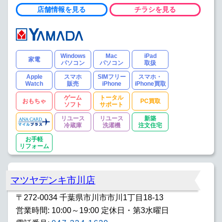
店舗情報を見る
チラシを見る
Windows
Mac
iPad
家電
パソコン
パソコン
取扱
Apple
スマホ
SIMフリー
スマホ・
Watch
販売
iPhone
iPhone買取
ゲーム
トータル
おもちゃ
PC買取
ソフト
サポート
リユース
リユース
新築
冷蔵庫
洗濯機
注文住宅
お手軽
リフォーム
マツヤデンキ市川店
〒272-0034 千葉県市川市市川1丁目18-13
営業時間: 10:00～19:00 定休日・第3水曜日