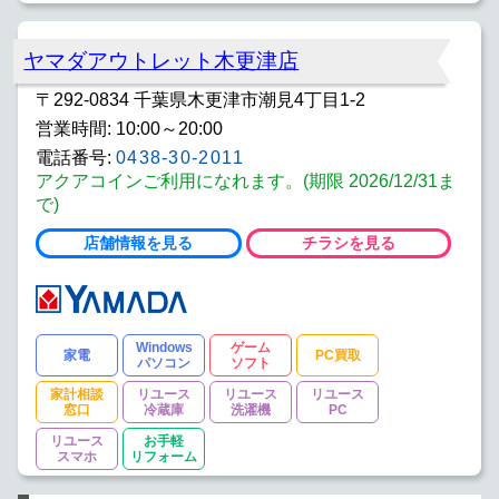
ヤマダアウトレット木更津店
〒292-0834 千葉県木更津市潮見4丁目1-2
営業時間: 10:00～20:00
電話番号:
0438-30-2011
アクアコインご利用になれます。(期限 2026/12/31ま
で)
店舗情報を見る
チラシを見る
Windows
ゲーム
家電
PC買取
パソコン
ソフト
家計相談
リユース
リユース
リユース
窓口
冷蔵庫
洗濯機
PC
リユース
お手軽
スマホ
リフォーム