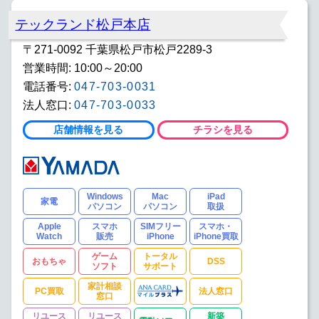
テックランド松戸本店
〒271-0092 千葉県松戸市松戸2289-3
営業時間: 10:00～20:00
電話番号:
047-703-0031
法人窓口:
047-703-0033
店舗情報を見る
チラシを見る
Windows
Mac
iPad
家電
パソコン
パソコン
取扱
Apple
スマホ
SIMフリー
スマホ・
Watch
販売
iPhone
iPhone買取
ゲーム
トータル
おもちゃ
DSS
ソフト
サポート
家計相談
PC買取
法人窓口
窓口
リユース
リユース
新築