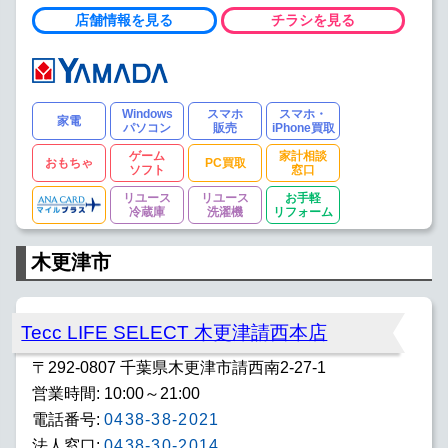
店舗情報を見る
チラシを見る
Windows
スマホ
スマホ・
家電
パソコン
販売
iPhone買取
ゲーム
家計相談
おもちゃ
PC買取
ソフト
窓口
リユース
リユース
お手軽
冷蔵庫
洗濯機
リフォーム
木更津市
Tecc LIFE SELECT 木更津請西本店
〒292-0807 千葉県木更津市請西南2-27-1
営業時間: 10:00～21:00
電話番号:
0438-38-2021
法人窓口:
0438-30-2014