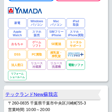
Windows
Mac
iPad
家電
パソコン
パソコン
取扱
Apple
スマホ
SIMフリー
スマホ・
Watch
販売
iPhone
iPhone買取
ゲーム
トータル
おもちゃ
SE配送
ソフト
サポート
授乳室・
DSS
PC買取
搾乳室
リユース
リユース
法人窓口
電動ソファ
冷蔵庫
洗濯機
リフォーム
ショールーム
テックランドNew蘇我店
〒260-0835 千葉県千葉市中央区川崎町55-3
営業時間: 10:00～20:00