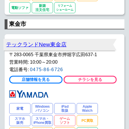
新築
リフォーム
電動ソファ
注文住宅
ショールーム
東金市
テックランドNew東金店
〒283-0065 千葉県東金市押堀字広田637-1
営業時間: 10:00～20:00
電話番号:
0475-86-6726
店舗情報を見る
チラシを見る
Windows
iPad
Apple
家電
パソコン
取扱
Watch
スマホ
スマホ・
ゲーム
PC買取
販売
iPhone買取
ソフト