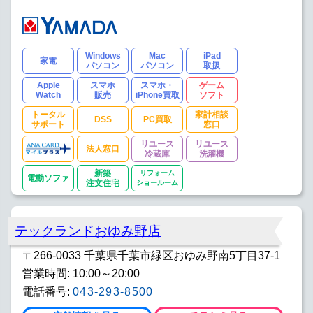
Windows
Mac
iPad
家電
パソコン
パソコン
取扱
Apple
スマホ
スマホ・
ゲーム
Watch
販売
iPhone買取
ソフト
トータル
家計相談
DSS
PC買取
サポート
窓口
リユース
リユース
法人窓口
冷蔵庫
洗濯機
新築
リフォーム
電動ソファ
注文住宅
ショールーム
テックランドおゆみ野店
〒266-0033 千葉県千葉市緑区おゆみ野南5丁目37-1
営業時間: 10:00～20:00
電話番号:
043-293-8500