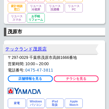
家計相談
リユース
リユース
リユース
窓口
冷蔵庫
洗濯機
PC
リユース
お手軽
スマホ
リフォーム
茂原市
テックランド茂原店
〒297-0029 千葉県茂原市高師1666番地
営業時間: 10:00～20:00
電話番号:
0475-47-3811
店舗情報を見る
チラシを見る
Windows
iPad
Apple
家電
パソコン
取扱
Watch