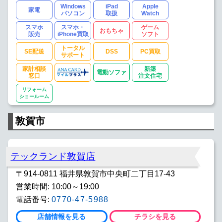
Windows
iPad
Apple
家電
パソコン
取扱
Watch
スマホ
スマホ・
ゲーム
おもちゃ
販売
iPhone買取
ソフト
トータル
SE配送
DSS
PC買取
サポート
家計相談
新築
電動ソファ
窓口
注文住宅
リフォーム
ショールーム
敦賀市
テックランド敦賀店
〒914-0811 福井県敦賀市中央町二丁目17-43
営業時間: 10:00～19:00
電話番号:
0770-47-5988
店舗情報を見る
チラシを見る