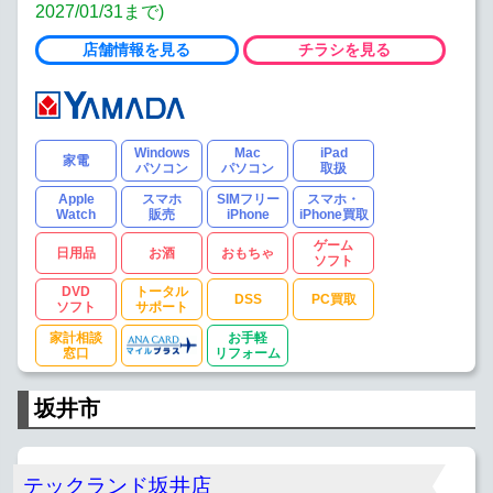
2027/01/31まで)
店舗情報を見る
チラシを見る
Windows
Mac
iPad
家電
パソコン
パソコン
取扱
Apple
スマホ
SIMフリー
スマホ・
Watch
販売
iPhone
iPhone買取
ゲーム
日用品
お酒
おもちゃ
ソフト
DVD
トータル
DSS
PC買取
ソフト
サポート
家計相談
お手軽
窓口
リフォーム
坂井市
テックランド坂井店