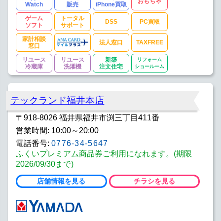
おもちゃ
Watch
販売
iPhone買取
ゲーム
トータル
DSS
PC買取
ソフト
サポート
家計相談
法人窓口
TAXFREE
窓口
リユース
リユース
新築
リフォーム
冷蔵庫
洗濯機
注文住宅
ショールーム
テックランド福井本店
〒918-8026 福井県福井市渕三丁目411番
営業時間: 10:00～20:00
電話番号:
0776-34-5647
ふくいプレミアム商品券ご利用になれます。(期限
2026/09/30まで)
店舗情報を見る
チラシを見る