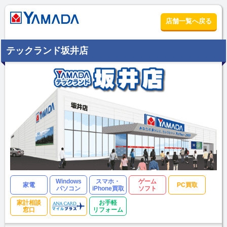
店舗一覧へ戻る
テックランド坂井店
Windows
スマホ・
ゲーム
家電
PC買取
パソコン
iPhone買取
ソフト
家計相談
お手軽
窓口
リフォーム