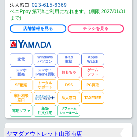
法人窓口:
023-615-6369
ベニPpay 第7弾ご利用になれます。(期限 2027/01/31
まで)
店舗情報を見る
チラシを見る
Windows
iPad
Apple
家電
パソコン
取扱
Watch
スマホ
スマホ・
ゲーム
おもちゃ
販売
iPhone買取
ソフト
トータル
SE配送
DSS
PC買取
サポート
家計相談
法人窓口
TAXFREE
窓口
新築
リフォーム
電動ソファ
注文住宅
ショールーム
ヤマダアウトレット山形南店