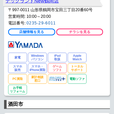
テックランドNew鶴岡店
〒997-0011 山形県鶴岡市宝田三丁目20番60号
営業時間: 10:00～20:00
電話番号:
0235-29-6011
店舗情報を見る
チラシを見る
Windows
iPad
Apple
家電
パソコン
取扱
Watch
スマホ
スマホ・
ゲーム
トータル
販売
iPhone買取
ソフト
サポート
家計相談
PC買取
電動ソファ
窓口
お手軽
リフォーム
酒田市