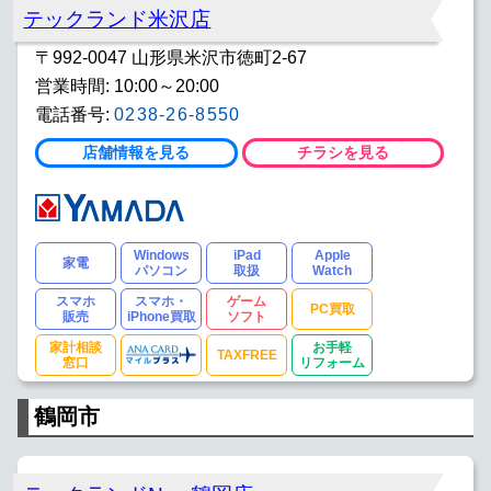
テックランド米沢店
〒992-0047 山形県米沢市徳町2-67
営業時間: 10:00～20:00
電話番号:
0238-26-8550
店舗情報を見る
チラシを見る
Windows
iPad
Apple
家電
パソコン
取扱
Watch
スマホ
スマホ・
ゲーム
PC買取
販売
iPhone買取
ソフト
家計相談
お手軽
TAXFREE
窓口
リフォーム
鶴岡市