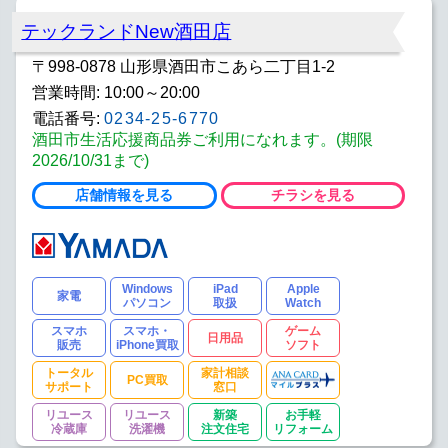
テックランドNew酒田店
〒998-0878 山形県酒田市こあら二丁目1-2
営業時間: 10:00～20:00
電話番号:
0234-25-6770
酒田市生活応援商品券ご利用になれます。(期限
2026/10/31まで)
店舗情報を見る
チラシを見る
Windows
iPad
Apple
家電
パソコン
取扱
Watch
スマホ
スマホ・
ゲーム
日用品
販売
iPhone買取
ソフト
トータル
家計相談
PC買取
サポート
窓口
リユース
リユース
新築
お手軽
冷蔵庫
洗濯機
注文住宅
リフォーム