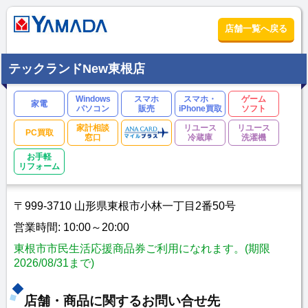
店舗一覧へ戻る
テックランドNew東根店
Windows
スマホ
スマホ・
ゲーム
家電
パソコン
販売
iPhone買取
ソフト
家計相談
リユース
リユース
PC買取
窓口
冷蔵庫
洗濯機
お手軽
リフォーム
〒999-3710 山形県東根市小林一丁目2番50号
営業時間: 10:00～20:00
東根市市民生活応援商品券ご利用になれます。(期限
2026/08/31まで)
店舗・商品に関するお問い合せ先