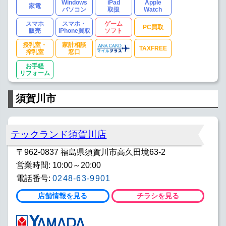
Windows
iPad
Apple
家電
パソコン
取扱
Watch
スマホ
スマホ・
ゲーム
PC買取
販売
iPhone買取
ソフト
授乳室・
家計相談
TAXFREE
搾乳室
窓口
お手軽
リフォーム
須賀川市
テックランド須賀川店
〒962-0837 福島県須賀川市高久田境63-2
営業時間: 10:00～20:00
電話番号:
0248-63-9901
店舗情報を見る
チラシを見る