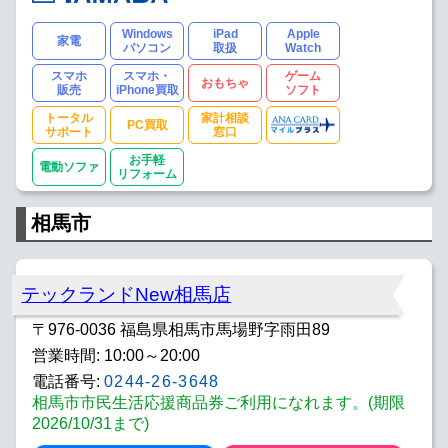
Windows
iPad
Apple
家電
パソコン
取扱
Watch
スマホ
スマホ・
ゲーム
おもちゃ
販売
iPhone買取
ソフト
トータル
家計相談
PC買取
サポート
窓口
お手軽
電動ソファ
リフォーム
相馬市
テックランドNew相馬店
〒976-0036 福島県相馬市馬場野字雨田89
営業時間: 10:00～20:00
電話番号:
0244-26-3648
相馬市市民生活応援商品券ご利用になれます。(期限
2026/10/31まで)