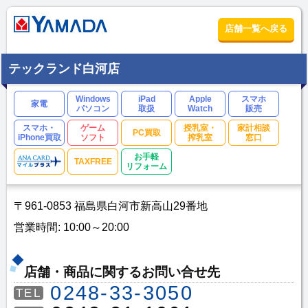
店舗一覧へ戻る
テックランド白河店
Windows
iPad
Apple
スマホ
家電
パソコン
取扱
Watch
販売
スマホ・
ゲーム
授乳室・
家計相談
PC買取
iPhone買取
ソフト
搾乳室
窓口
お手軽
TAXFREE
リフォーム
〒961-0853 福島県白河市新高山29番地
営業時間: 10:00～20:00
店舗・商品に関するお問い合せ先
0248-33-3050
TEL