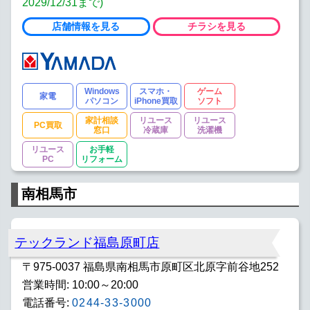
2029/12/31まで)
店舗情報を見る
チラシを見る
Windows
スマホ・
ゲーム
家電
パソコン
iPhone買取
ソフト
家計相談
リユース
リユース
PC買取
窓口
冷蔵庫
洗濯機
リユース
お手軽
PC
リフォーム
南相馬市
テックランド福島原町店
〒975-0037 福島県南相馬市原町区北原字前谷地252
営業時間: 10:00～20:00
電話番号:
0244-33-3000