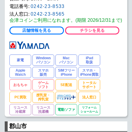
電話番号:
0242-23-8533
法人窓口:
0242-23-8565
会津コインご利用になれます。(期限 2026/12/31まで)
店舗情報を見る
チラシを見る
Windows
Mac
iPad
家電
パソコン
パソコン
取扱
Apple
スマホ
SIMフリー
スマホ・
Watch
販売
iPhone
iPhone買取
ゲーム
トータル
おもちゃ
SE配送
ソフト
サポート
授乳室・
PC買取
法人窓口
搾乳室
リユース
リユース
リフォーム
電動ソファ
冷蔵庫
洗濯機
ショールーム
郡山市