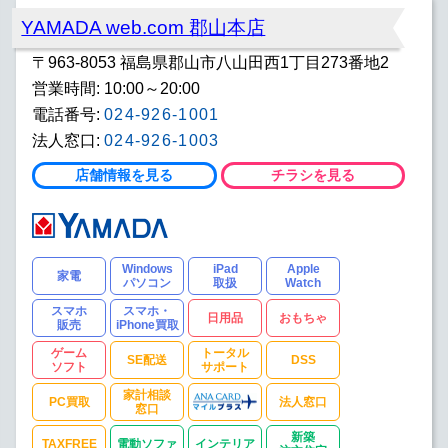
YAMADA web.com 郡山本店
〒963-8053 福島県郡山市八山田西1丁目273番地2
営業時間: 10:00～20:00
電話番号:
024-926-1001
法人窓口:
024-926-1003
店舗情報を見る
チラシを見る
Windows
iPad
Apple
家電
パソコン
取扱
Watch
スマホ
スマホ・
日用品
おもちゃ
販売
iPhone買取
ゲーム
トータル
SE配送
DSS
ソフト
サポート
家計相談
PC買取
法人窓口
窓口
新築
TAXFREE
電動ソファ
インテリア