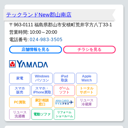
テックランドNew郡山南店
〒963-0111 福島県郡山市安積町荒井字方八丁33-1
営業時間: 10:00～20:00
電話番号:
024-983-3505
店舗情報を見る
チラシを見る
Windows
iPad
Apple
家電
パソコン
取扱
Watch
スマホ
スマホ・
ゲーム
トータル
販売
iPhone買取
ソフト
サポート
家計相談
リユース
PC買取
窓口
冷蔵庫
リユース
リフォーム
電動ソファ
洗濯機
ショールーム