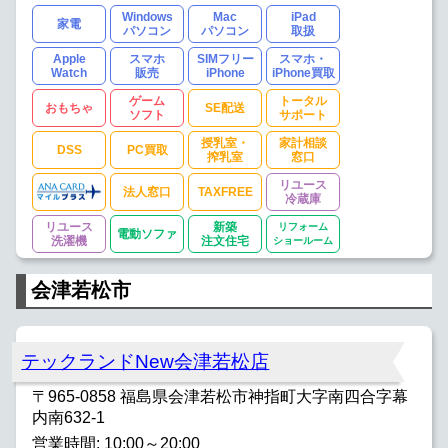
Windows
Mac
iPad
家電
パソコン
パソコン
取扱
Apple
スマホ
SIMフリー
スマホ・
Watch
販売
iPhone
iPhone買取
ゲーム
トータル
おもちゃ
SE配送
ソフト
サポート
授乳室・
家計相談
DSS
PC買取
搾乳室
窓口
リユース
法人窓口
TAXFREE
冷蔵庫
リユース
新築
リフォーム
電動ソファ
洗濯機
注文住宅
ショールーム
会津若松市
テックランドNew会津若松店
〒965-0858 福島県会津若松市神指町大字南四合字幕
内南632-1
営業時間: 10:00～20:00