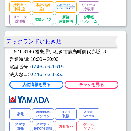
授乳室・
家計相談
リユース
搾乳室
窓口
冷蔵庫
リユース
新築
お手軽
電動ソファ
洗濯機
注文住宅
リフォーム
テックランドいわき店
〒971-8146 福島県いわき市鹿島町御代赤坂18
営業時間: 10:00～20:00
電話番号:
0246-76-1615
法人窓口:
0246-76-1653
店舗情報を見る
チラシを見る
Windows
iPad
Apple
家電
パソコン
取扱
Watch
スマホ
スマホ・
ゲーム
おもちゃ
販売
iPhone買取
ソフト