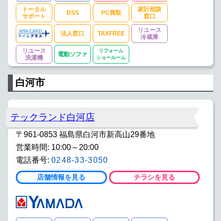
トータル
家計相談
DSS
PC買取
サポート
窓口
リユース
法人窓口
TAXFREE
冷蔵庫
リユース
リフォーム
電動ソファ
洗濯機
ショールーム
白河市
テックランド白河店
〒961-0853 福島県白河市新高山29番地
営業時間: 10:00～20:00
電話番号:
0248-33-3050
店舗情報を見る
チラシを見る