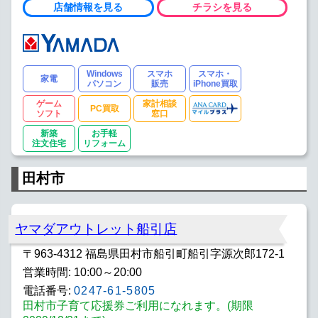
店舗情報を見る
チラシを見る
Windows
スマホ
スマホ・
家電
パソコン
販売
iPhone買取
ゲーム
家計相談
PC買取
ソフト
窓口
新築
お手軽
注文住宅
リフォーム
田村市
ヤマダアウトレット船引店
〒963-4312 福島県田村市船引町船引字源次郎172-1
営業時間: 10:00～20:00
電話番号:
0247-61-5805
田村市子育て応援券ご利用になれます。(期限