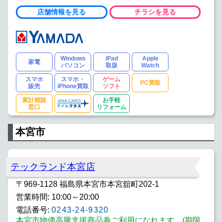
店舗情報を見る
チラシを見る
Windows
iPad
Apple
家電
パソコン
取扱
Watch
スマホ
スマホ・
ゲーム
PC買取
販売
iPhone買取
ソフト
家計相談
お手軽
窓口
リフォーム
本宮市
テックランド本宮店
〒969-1128 福島県本宮市本宮舘町202-1
営業時間: 10:00～20:00
電話番号:
0243-24-9320
本宮市物価高騰支援商品券ご利用になれます。(期限