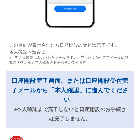
この画面が表示されたら口座開設の
受付は完了です。
本人確認へ進みます。
※お客さま情報に入力されたメールアドレス宛に届く受付完了メールに記
載のURLからも本人確認のお手続きができます。
口座開設完了画面、または口座開設受付完
了メールから「本人確認」に進んでくださ
い。
※本人確認まで完了しないと口座開設のお手続き
は完了しません。