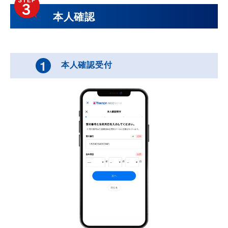
本人確認
1
本人確認受付