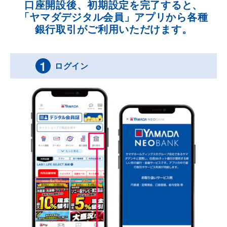
口座開設後、初期設定を完了すると、
「ヤマダデジタル会員」アプリから各種
銀行取引がご利用いただけます。
1
ログイン