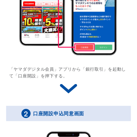
「ヤマダデジタル会員」アプリから「銀行取引」を起動し
て「口座開設」を押下する。
2
口座開設申込同意画面