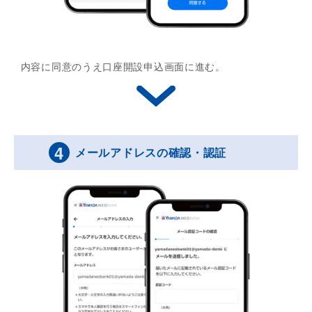
内容に同意のうえ口座開設申込画面に進む。
4
メールアドレスの確認・認証