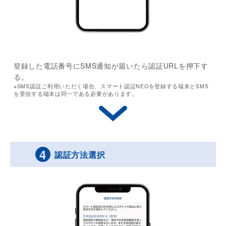
登録した電話番号にSMS通知が届いたら認証URLを押下す
る。
※SMS認証ご利用いただく場合、スマート認証
NEOを登録する端末とSMS
を受信する端末は同一
である必要があります。
4
認証方法選択