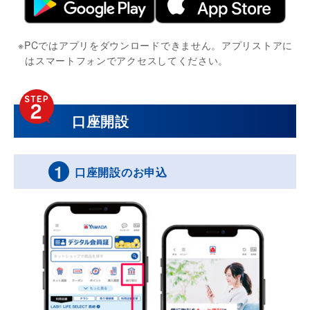
※PCではアプリをダウンロードできません。
アプリストアに
はスマートフォンでアクセスしてください。
口座開設
1
口座開設のお申込