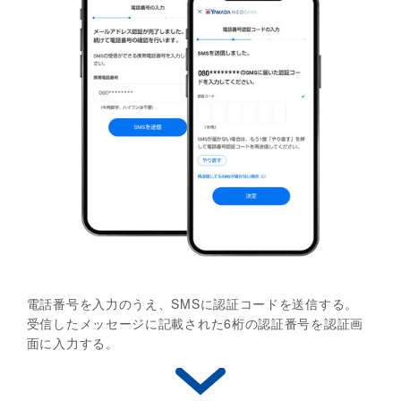
電話番号を入力のうえ、SMSに認証コードを送信する。
受信したメッセージに記載された6桁の認証番号を認証画
面に入力する。