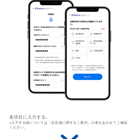
各項目に入力する。
※入力する値については「設定値に関する
ご案内」の表をあわせてご確認
ください。