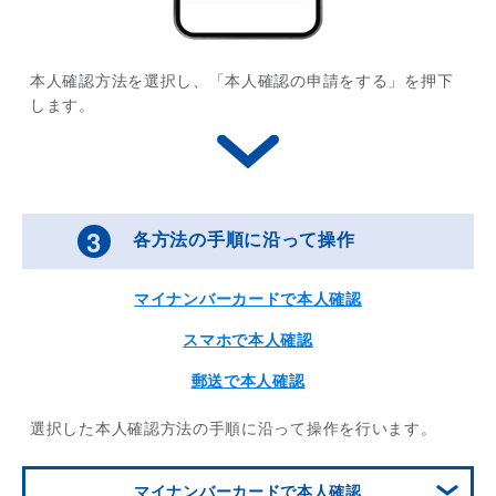
本人確認方法を選択し、「本人確認の申請をする」を押下
します。
3
各方法の手順に沿って操作
マイナンバーカードで本人確認
スマホで本人確認
郵送で本人確認
選択した本人確認方法の手順に沿って操作を行います。
マイナンバーカードで本人確認