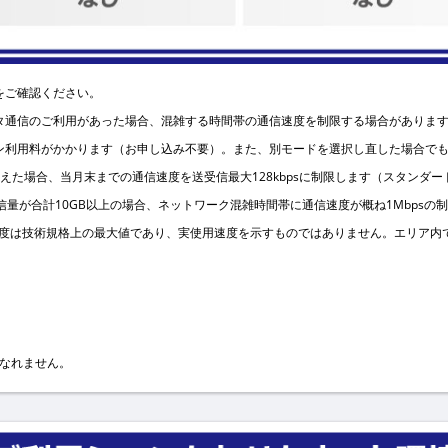
をご確認ください。
ータ通信のご利用があった場合、混雑する時間帯の通信速度を制限する場合がありま
ョン利用料がかかります（お申し込み不要）。また、別モードを選択し直した場合で
超えた場合、当月末までの通信速度を送受信最大128kbpsに制限します（スタンダ
用の通信量が合計10GB以上の場合、ネットワーク混雑時間帯に通信速度が概ね1Mbps
速度は技術規格上の最大値であり、実使用速度を示すものではありません。エリア内
になれません。