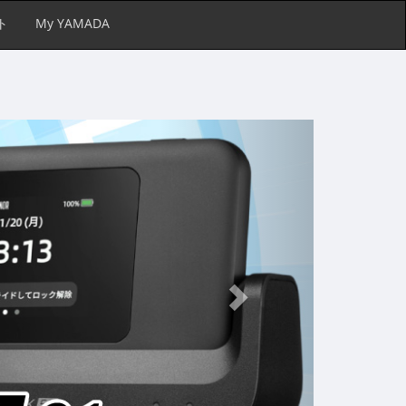
ト
My YAMADA