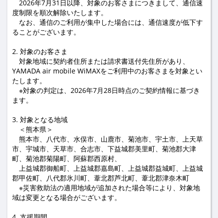
2026年7月31日以降、対象のお客さまにつきまして、通信速
度制限を順次解除いたします。
なお、通信のご利用が集中した場合には、通信速度が低下す
ることがございます。
2. 対象のお客さま
対象地域に契約者住所または請求書送付先住所があり、
YAMADA air mobile WiMAXをご利用中のお客さまを対象とい
たします。
※対象の判定は、2026年7月28日時点のご契約情報に基づき
ます。
3. 対象となる地域
＜熊本県＞
熊本市、八代市、水俣市、山鹿市、菊池市、宇土市、上天草
市、宇城市、天草市、合志市、下益城郡美里町、菊池郡大津
町、菊池郡菊陽町、阿蘇郡西原村、
上益城郡御船町、上益城郡嘉島町、上益城郡益城町、上益城
郡甲佐町、八代郡氷川町、葦北郡芦北町、葦北郡津奈木町
※災害救助法の適用地域が追加された場合等により、対象地
域は変更となる場合がございます。
4. 支援期間