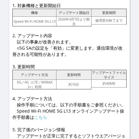
1. 対象機種と更新開始日
機種
アップデート開始日
更新期間
2026年4月7日より順
修理受付終了まで
Speed Wi-Fi HOME 5G L13
次
2. アップデート内容
以下の事象が改善されます。
○5G SAの設定を「有効」に変更します。通信環境が改
善される可能性があります。
3. 更新時間
アップデートファイル
アップデート方法
更新時間
サイズ
5G／4G（LTE／WiMAX
約40MB
約10分
2+）利用
4. アップデート方法
操作手順については、以下の手順書をご参照ください。
Speed Wi-Fi HOME 5G L13 オンラインアップデート操
作手順書は
こちら
5. 完了後のバージョン情報
アップデートが正常に完了するとソフトウエアバージョ