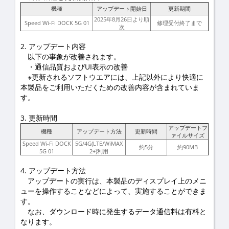
機種
アップデート開始日
更新期間
2025年8月26日より順
Speed Wi-Fi DOCK 5G 01
修理受付終了まで
次
2. アップデート内容
以下の事象が改善されます。
・通信品質およびUI表示の改善
※更新されるソフトウエアには、上記以外により快適に
本製品をご利用いただくための改善内容が含まれていま
す。
3. 更新時間
アップデートフ
機種
アップデート方法
更新時間
ァイルサイズ
Speed Wi-Fi DOCK
5G/4G(LTE/WiMAX
約5分
約90MB
5G 01
2+)利用
4. アップデート方法
アップデートの実行は、本製品のディスプレイ上のメニ
ューを操作することなどによって、実施することができま
す。
なお、ダウンロード時に発生するデータ通信料は有料と
なります。