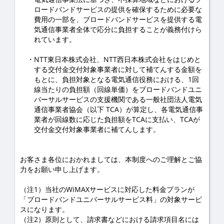
ロードバンドサービスの提供を確保するために必要な
費用の一部を、ブロードバンドサービスを提供する電
気通信事業者全体で応分に負担することが義務付けら
れています。
NTT東日本株式会社、NTT西日本株式会社をはじめと
する交付金交付対象事業者に対して補てんする金額を
もとに、負担対象となる電気通信役務における、1回
線当たりの負担額（回線単価）をブロードバンドユニ
バーサルサービスの支援機関である一般社団法人電気
通信事業者協会（以下 TCA）が算定し、各電気通信事
業者が回線数に応じた負担額をTCAに支払い、TCAが
交付金交付対象事業者に補てんします。
お客さま各位におかれましては、本制度へのご理解とご協
力をお願い申し上げます。
（注1）当社のWiMAXサービスに対応した料金プランが
「ブロードバンドユニバーサルサービス料」の対象サービ
スになります。
（注2）原則として、請求書などにおける請求項目名には