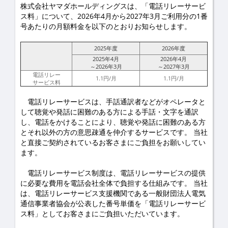
株式会社ヤマダホールディングスは、「電話リレーサービ
ス料」について、2026年4月から2027年3月ご利用分の1番
号あたりの月額料金を以下のとおりお知らせします。
2025年度
2026年度
2025年4月
2026年4月
～2026年3月
～2027年3月
電話リレー
1.1円/月
1.1円/月
サービス料
電話リレーサービスは、手話通訳者などがオペレータと
して聴覚や発話に困難のある方による手話・文字を通訳
し、電話をかけることにより、聴覚や発話に困難のある方
とそれ以外の方の意思疎通を仲介するサービスです。 当社
と直接ご契約されているお客さまにご負担をお願いしてい
ます。
電話リレーサービス制度は、電話リレーサービスの提供
に必要な費用を電話会社全体で負担する仕組みです。 当社
は、電話リレーサービス支援機関である一般財団法人電気
通信事業者協会が公表した番号単価を「電話リレーサービ
ス料」としてお客さまにご負担いただいています。