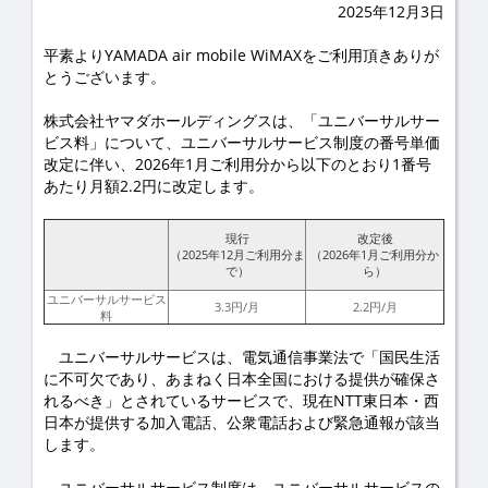
2025年12月3日
平素よりYAMADA air mobile WiMAXをご利用頂きありが
とうございます。
株式会社ヤマダホールディングスは、「ユニバーサルサー
ビス料」について、ユニバーサルサービス制度の番号単価
改定に伴い、2026年1月ご利用分から以下のとおり1番号
あたり月額2.2円に改定します。
現行
改定後
（2025年12月ご利用分ま
（2026年1月ご利用分か
で）
ら）
ユニバーサルサービス
3.3円/月
2.2円/月
料
ユニバーサルサービスは、電気通信事業法で「国民生活
に不可欠であり、あまねく日本全国における提供が確保さ
れるべき」とされているサービスで、現在NTT東日本・西
日本が提供する加入電話、公衆電話および緊急通報が該当
します。
ユニバーサルサービス制度は、ユニバーサルサービスの