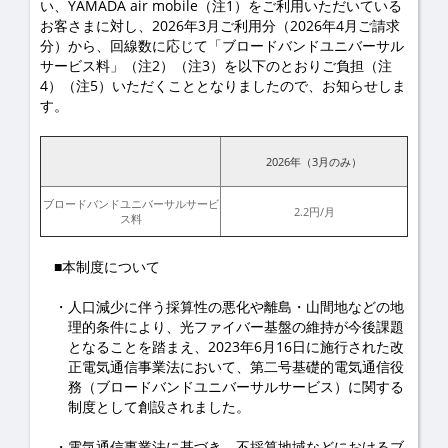
い、YAMADA air mobile（注1）をご利用いただいている
お客さまに対し、2026年3月ご利用分（2026年4月ご請求
分）から、回線数に応じて「ブロードバンドユニバーサル
サービス料」（注2）（注3）を以下のとおりご負担（注
4）（注5）いただくこととなりましたので、お知らせしま
す。
2026年（3月のみ）
ブロードバンドユニバーサルサービ
2.2円/月
ス料
■本制度について
人口減少に伴う採算性の悪化や離島・山間地などの地
理的条件により、光ファイバー基盤の維持が今後課題
となることを踏まえ、2023年6月16日に施行された改
正電気通信事業法において、第二号基礎的電気通信役
務（ブロードバンドユニバーサルサービス）に関する
制度として創設されました。
電気通信事業法に基づき、不採算地域などにおけるブ