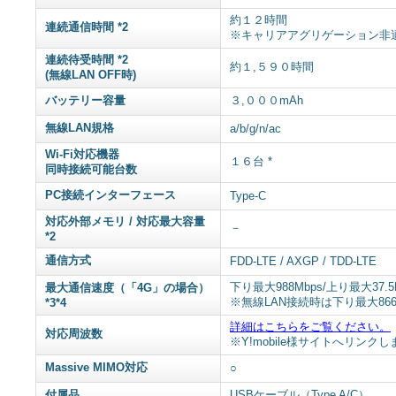
約１２時間
連続通信時間 *2
※キャリアアグリゲーション非
連続待受時間 *2
約１,５９０時間
(無線LAN OFF時)
バッテリー容量
３,０００mAh
無線LAN規格
a/b/g/n/ac
Wi-Fi対応機器
１６台 *
同時接続可能台数
PC接続インターフェース
Type-C
対応外部メモリ / 対応最大容量
－
*2
通信方式
FDD-LTE / AXGP / TDD-LTE
下り最大988Mbps/上り最大37.5
最大通信速度（「4G」の場合）
※無線LAN接続時は下り最大866M
*3*4
詳細はこちらをご覧ください。
対応周波数
※Y!mobile様サイトへリンク
Massive MIMO対応
○
付属品
USBケーブル（Type A/C）