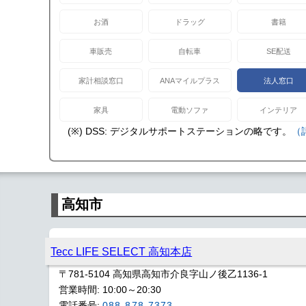
お酒
ドラッグ
書籍
車販売
自転車
SE配送
家計相談窓口
ANAマイルプラス
法人窓口
家具
電動ソファ
インテリア
(※) DSS: デジタルサポートステーションの略です。
（
高知市
Tecc LIFE SELECT 高知本店
〒781-5104 高知県高知市介良字山ノ後乙1136-1
営業時間: 10:00～20:30
電話番号:
088-878-7373