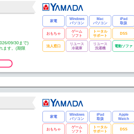
Windows
Mac
iPad
家電
パソコン
パソコン
取扱
ゲーム
トータル
おもちゃ
DSS
ソフト
サポート
/09/30まで)
リユース
リユース
法人窓口
電動ソファ
れます。(期限
冷蔵庫
洗濯機
Windows
iPad
Apple
家電
パソコン
取扱
Watch
ゲーム
トータル
おもちゃ
DSS
ソフト
サポート