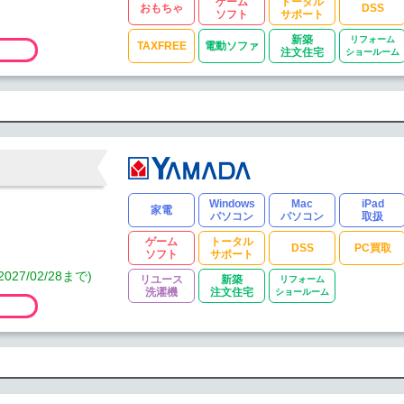
ゲーム
トータル
おもちゃ
DSS
ソフト
サポート
新築
リフォーム
TAXFREE
電動ソファ
注文住宅
ショールーム
Windows
Mac
iPad
家電
パソコン
パソコン
取扱
ゲーム
トータル
DSS
PC買取
ソフト
サポート
/02/28まで)
リユース
新築
リフォーム
洗濯機
注文住宅
ショールーム