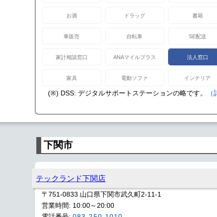
お酒
ドラッグ
書籍
車販売
自転車
SE配送
家計相談窓口
ANAマイルプラス
法人窓口
家具
電動ソファ
インテリア
(※) DSS: デジタルサポートステーションの略です。
（
下関市
テックランド下関店
〒751-0833 山口県下関市武久町2-11-1
営業時間: 10:00～20:00
電話番号:
083-250-1010