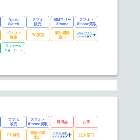
Apple
スマホ
SIMフリー
スマホ・
Watch
販売
iPhone
iPhone買取
パソコン
家計相談
PC買取
教室
窓口
リフォーム
ショールーム
スマホ
スマホ・
日用品
お酒
販売
iPhone買取
家計相談
PC買取
法人窓口
窓口