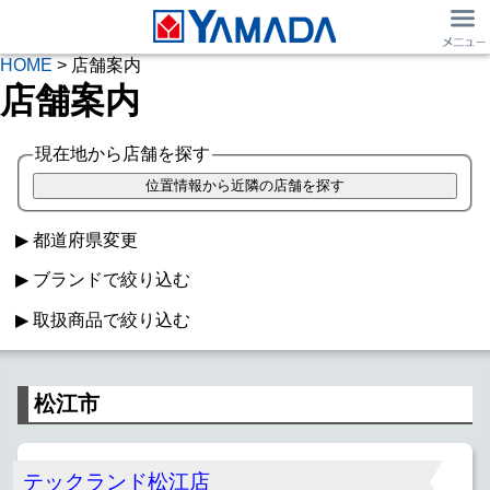
HOME
> 店舗案内
店舗案内
現在地から店舗を探す
都道府県変更
ブランドで絞り込む
取扱商品で絞り込む
ヤマダデンキ
マツヤデンキ
ベスト電器
家電
Windowsパソコン
Macパソコン
TSUKUMO
IDC OTSUKA
キムラヤ
松江市
iPad取扱
Apple Watch
スマホ販売
フランチャイズ
SIMフリーiPhone
スマホ・iPhone買取
日用品
テックランド松江店