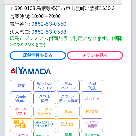
お酒
ドラッグ
書籍
〒699-0108 島根県松江市東出雲町出雲郷1630-2
営業時間: 10:00～20:00
おもちゃ
ゲームソフト
DVDソフト
電話番号:
0852-53-0550
腕時計
ゴルフ
IQOSショップ
法人窓口:
0852-53-0558
広島市プレミアム付商品券ご利用になれます。(期限
車販売
自転車
SE配送
2028/02/28まで)
店舗情報を見る
チラシを見る
トータルサポート
DSS
パソコン教室
PC買取
キッズコーナー
授乳室・搾乳室
家計相談窓口
ANAマイルプラス
法人窓口
Windows
Mac
iPad
家電
パソコン
パソコン
取扱
TAXFREE
リユース冷蔵庫
リユース洗濯機
Apple
スマホ
スマホ・
おもちゃ
Watch
販売
iPhone買取
リユーステレビ
リユースPC
リユーススマホ
ゲーム
トータル
DSS
PC買取
ソフト
サポート
家具
電動ソファ
インテリア
授乳室・
リユース
法人窓口
搾乳室
冷蔵庫
大塚家具
新築注文住宅
お手軽リフォーム
リユース
新築
リフォーム