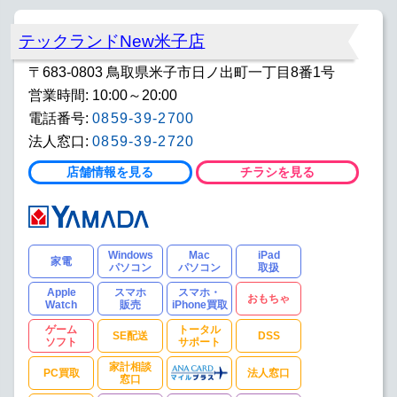
不動産賃貸・売買
カフェレスト
リフォームショールーム
テックランドNew米子店
〒683-0803 鳥取県米子市日ノ出町一丁目8番1号
(※) DSS: デジタルサポートステーションの略で
す。
（詳しくはこちら）
営業時間: 10:00～20:00
電話番号:
0859-39-2700
法人窓口:
0859-39-2720
店舗情報を見る
チラシを見る
Windows
Mac
iPad
家電
パソコン
パソコン
取扱
Apple
スマホ
スマホ・
おもちゃ
Watch
販売
iPhone買取
ゲーム
トータル
SE配送
DSS
ソフト
サポート
家計相談
PC買取
法人窓口
窓口