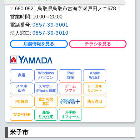
お酒
ドラッグ
書籍
〒680-0921 鳥取県鳥取市古海字瀬戸田ノニ678-1
営業時間: 10:00～20:00
おもちゃ
ゲームソフト
DVDソフト
電話番号:
0857-39-3001
腕時計
ゴルフ
IQOSショップ
法人窓口:
0857-39-3010
店舗情報を見る
チラシを見る
車販売
自転車
SE配送
トータルサポート
DSS
パソコン教室
PC買取
キッズコーナー
授乳室・搾乳室
Windows
iPad
Apple
家電
パソコン
取扱
Watch
家計相談窓口
ANAマイルプラス
法人窓口
スマホ
スマホ・
ゲーム
トータル
販売
iPhone買取
ソフト
サポート
TAXFREE
リユース冷蔵庫
リユース洗濯機
家計相談
PC買取
法人窓口
窓口
リユーステレビ
リユースPC
リユーススマホ
新築
お手軽
TAXFREE
注文住宅
リフォーム
家具
電動ソファ
インテリア
米子市
大塚家具
新築注文住宅
お手軽リフォーム