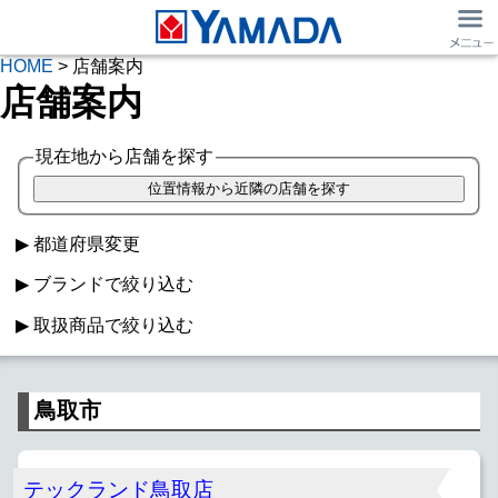
HOME
> 店舗案内
店舗案内
現在地から店舗を探す
都道府県変更
ブランドで絞り込む
取扱商品で絞り込む
ヤマダデンキ
マツヤデンキ
ベスト電器
家電
Windowsパソコン
Macパソコン
TSUKUMO
IDC OTSUKA
キムラヤ
鳥取市
iPad取扱
Apple Watch
スマホ販売
フランチャイズ
SIMフリーiPhone
スマホ・iPhone買取
日用品
テックランド鳥取店