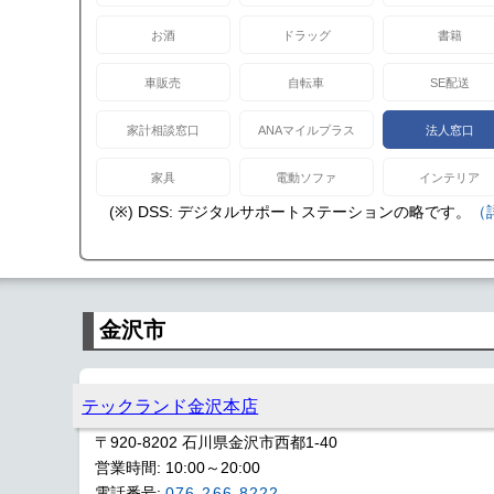
お酒
ドラッグ
書籍
車販売
自転車
SE配送
家計相談窓口
ANAマイルプラス
法人窓口
家具
電動ソファ
インテリア
(※) DSS: デジタルサポートステーションの略です。
（
金沢市
テックランド金沢本店
〒920-8202 石川県金沢市西都1-40
営業時間: 10:00～20:00
電話番号:
076-266-8222