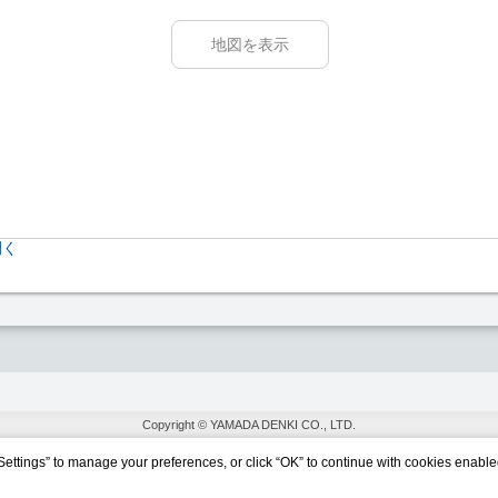
地図を表示
開く
Copyright © YAMADA DENKI CO., LTD.
Settings” to manage your preferences, or click “OK” to continue with cookies enable