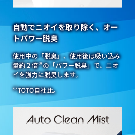
自動でニオイを取り除く、オー
トパワー脱臭
使用中の「脱臭」、使用後は吸い込み
※
量約２倍
の「パワー脱臭」で、ニオ
イを強力に脱臭します。
※
TOTO自社比。