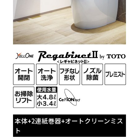
本体+2連紙巻器+オートクリーンミス
ト